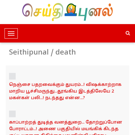
T
o
g
Seithipunal / death
g
l
e
N
நெஞ்சை பதறவைக்கும் துயரம்...! விஷக்காற்றாக
a
மாறிய பூச்சிமருந்து...தூங்கிய இடத்திலேயே 2
v
மகள்கள் பலி...! நடந்தது என்ன...?
i
g
a
t
காப்பாற்றத் துடித்த வனத்துறை... தோற்றுப்போன
i
போராட்டம்...! அணை பகுதியில் மயங்கிக் கிடந்த