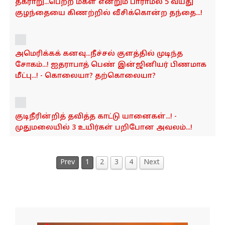
தகராறு...பெற்ற மகள் என்றும் பாராமல் 5 வயது
குழந்தையை கிணற்றில் வீசிக்கொன்ற தந்தை...!
அமெரிக்கக் கனவு...நீச்சல் குளத்தில் முடிந்த
சோகம்...! ஐதராபாத் பெண் இன்ஜினியர் பிணமாக
மீட்பு...! - கொலையா? தற்கொலையா?
குடிநீரின்றித் தவித்த காட்டு யானைகள்...! -
முதுமலையில் 3 உயிர்கள் பறிபோன அவலம்...!
Prev
1
2
3
4
Next