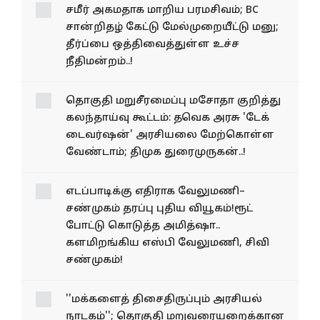
சமீர் அகமதாக மாறிய பரமசிவம்; BC
சான்றிதழ் கேட்டு மேல்​முறையீட்டு மனு;
தீர்ப்பை ஒத்திவைத்துள்ள உச்ச
நீதிமன்றம்..!
தொகுதி மறுசீரமைப்பு மசோதா குறித்து
கலந்தாய்வு கூட்டம்: தவெக அரசு 'டேக்
டைவர்​ஷன்' அரசி​யலை மேற்​கொள்ள
வேண்​டாம்; திமுக துரைமுருகன்..!
எடப்பாடிக்கு எதிராக வேலுமணி–
சண்முகம் தரப்பு புதிய வியூகம்!ரூட்
போட்டு கொடுத்த அமித்ஷா..
களமிறங்கிய எஸ்பி வேலுமணி, சிவி
சண்முகம்!
''மக்களைத் திசைதிருப்பும் அரசியல்
நாடகம்''; தொகுதி மறுவரையறைக்கான