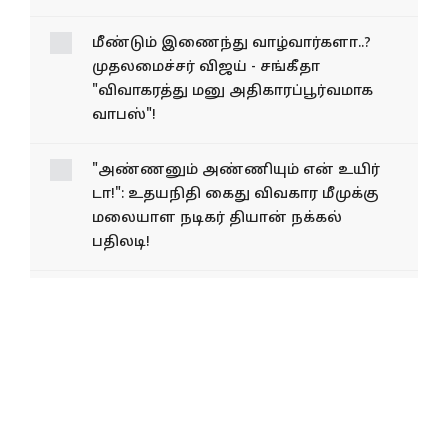
மீண்டும் இணைந்து வாழ்வார்களா..?
முதலமைச்சர் விஜய் - சங்கீதா
"விவாகரத்து மனு அதிகாரப்பூர்வமாக
வாபஸ்"!
"அண்ணனும் அண்ணியும் என் உயிர்
டா!": உதயநிதி கைது விவகார மீமுக்கு
மலையாள நடிகர் தியான் நக்கல்
பதிலடி!
"டாஸ்மாக்கில் கூடுதல் விலைக்கு மது
விற்றால் போலீசில் புகார்
அளிக்கலாம்!": சென்னை உயர்
நீதிமன்றம் அதிரடி உத்தரவு!
"வருமானம் மறைப்பு வழக்கு":