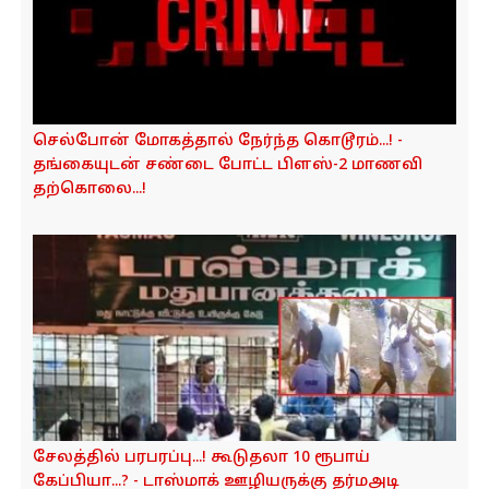
செல்போன் மோகத்தால் நேர்ந்த கொடூரம்...! -
தங்கையுடன் சண்டை போட்ட பிளஸ்-2 மாணவி
தற்கொலை...!
சேலத்தில் பரபரப்பு...! கூடுதலா 10 ரூபாய்
கேப்பியா...? - டாஸ்மாக் ஊழியருக்கு தர்மஅடி