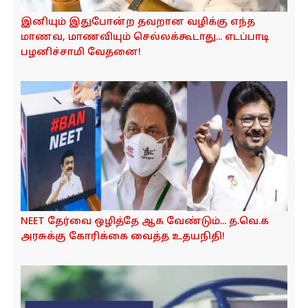
இனியும் இதுபோன்ற தவறான வழிக்கு எந்த
மாணவ, மாணவியும் செல்லக்கூடாது... எடப்பாடி
பழனிச்சாமி வேதனை!
NEET தேர்வை ஒழித்தே ஆக வேண்டும்... த.வெ.க
அரசுக்கு கோரிக்கை வைத்த உதயநிதி!