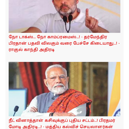
நோ டாக்ஸ்... நோ காம்ப்ரமைஸ்...! - தர்மேந்திர
பிரதான் பதவி விலகும் வரை பேச்சே கிடையாது...! -
ராகுல் காந்தி அதிரடி
நீட் வினாத்தாள் கசிவுக்குப் புதிய சட்டம்...! பிரதமர்
மோடி அதிரடி...! - மத்திய கல்விச் செயலாளர்கள்