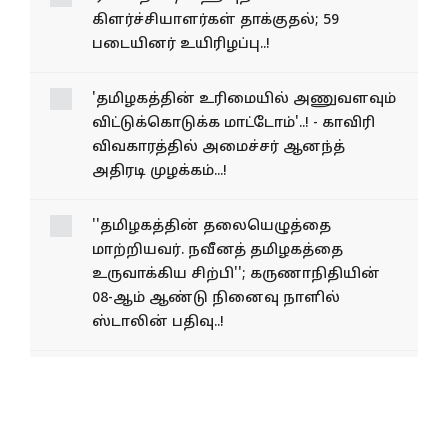
கிளர்ச்சியாளர்கள் தாக்குதல்; 59
படையினர் உயிரிழப்பு..!
'தமிழகத்தின் உரிமையில் அணுவளவும்
விட்டுக்கொடுக்க மாட்டோம்'..! - காவிரி
விவகாரத்தில் அமைச்சர் ஆனந்த்
அதிரடி முழக்கம்...!
''தமிழகத்தின் தலையெழுத்தை
மாற்றியவர். நவீனத் தமிழகத்தை
உருவாக்கிய சிற்பி''; கருணாநிதியின்
08-ஆம் ஆண்டு நினைவு நாளில்
ஸ்டாலின் பதிவு..!
விவாகரத்து வழக்கு; முதல்வர் விஜய்
ஆஜராகவில்லை; நீதிமன்ற வாயில்
மூடப்பட்ட நிலையில் சங்கீதாவிடம்