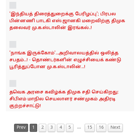
'இந்தியத் திரைத்துறைக்கு பேரிழப்பு'; பிரபல
பின்னணி பாடகி எஸ்.ஜானகி மறைவிற்கு திமுக
தலைவர் மு.க.ஸ்டாலின் இரங்கல்..!
'நாங்க இருக்கோம்'...அறிவாலயத்தில் ஒலித்த
சபதம்...! - தொண்டர்களின் எழுச்சியைக் கண்டு
பூரித்துப்போன மு.க.ஸ்டாலின்...!
தவெக அரசை கவிழ்க்க திமுக சதி செய்கிறது:
சிபிஎம் மாநில செயலாளர் சண்முகம் அதிரடி
குற்றச்சாட்டு!
…
Prev
1
2
3
4
5
15
16
Next