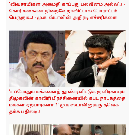
'விவசாயிகள் அமைதி காப்பது பலவீனம் அல்ல'..! -
கோரிக்கைகள் நிறைவேறாவிட்டால் போராட்டம்
பெருகும்...! - மு.க. ஸ்டாலின் அதிரடி எச்சரிக்கை!
'எப்போதும் மக்களைத் தூண்டிவிட்டுக் குளிர்காயும்
திமுகவின் காவிரி பிரச்சினையில் கபட நாடகத்தை
மக்கள் ஏற்பார்களா..?' மு.க.ஸ்டாலினுக்கு தவெக
தக்க பதிலடி..!