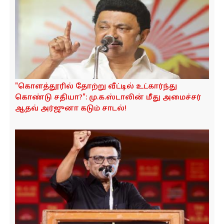
"கொளத்தூரில் தோற்று வீட்டில் உட்கார்ந்து
கொண்டு சதியா?": மு.க.ஸ்டாலின் மீது அமைச்சர்
ஆதவ் அர்ஜுனா கடும் சாடல்!