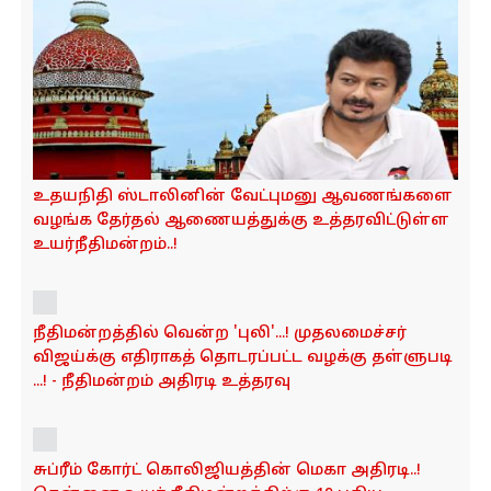
65 வயது வரை பணியாற்றலாமா...?
பேராசிரியர்களின் ஓய்வு வயது குறித்து தமிழக
அரசுக்கு நீதிமன்றம் போட்ட புது உத்தரவு...!
உதயநிதி ஸ்டாலினின் வேட்புமனு ஆவணங்களை
வழங்க தேர்தல் ஆணையத்துக்கு உத்தரவிட்டுள்ள
உயர்நீதிமன்றம்..!