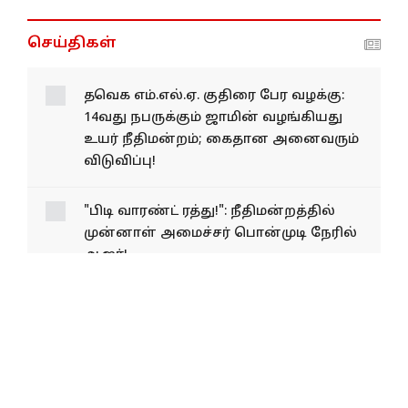
தேர்தல் முடியும் வரை 'TN 2026'படத்தை தடை
விதிக்க கோரி உயர்நீதிமன்றத்தில் வழக்கு..!
'என் உயிருக்கு ஆபத்து’...! நீதிமன்றத்தில் மூதாட்டி
கண்ணீருடன் சாட்சி...! - மகனின் ஆட்கொணர்வு
மனு தள்ளுபடி