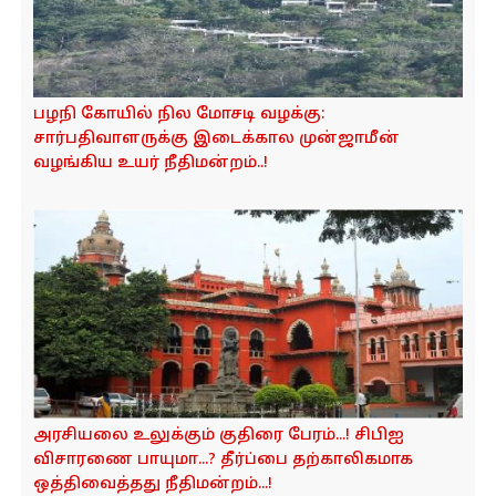
பழநி கோயில் நில மோசடி வழக்கு:
சார்பதிவாளருக்கு இடைக்கால முன்ஜாமீன்
வழங்கிய உயர் நீதிமன்றம்..!
அரசியலை உலுக்கும் குதிரை பேரம்...! சிபிஐ
விசாரணை பாயுமா...? தீர்ப்பை தற்காலிகமாக
ஒத்திவைத்தது நீதிமன்றம்...!