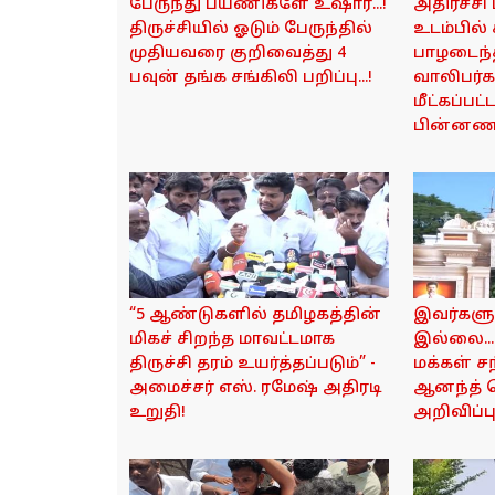
பேருந்து பயணிகளே உஷார்...!
அதிர்ச்சி
திருச்சியில் ஓடும் பேருந்தில்
உடம்பில்
முதியவரை குறிவைத்து 4
பாழடைந்
பவுன் தங்க சங்கிலி பறிப்பு...!
வாலிபர்
மீட்கப்பட்
பின்னணி
“5 ஆண்டுகளில் தமிழகத்தின்
இவர்களு
மிகச் சிறந்த மாவட்டமாக
இல்லை...
திருச்சி தரம் உயர்த்தப்படும்” -
மக்கள் சந
அமைச்சர் எஸ். ரமேஷ் அதிரடி
ஆனந்த் வ
உறுதி!
அறிவிப்பு