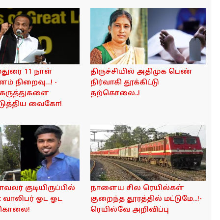
–மதுரை 11 நாள்
திருச்சியில் அதிமுக பெண்
் நிறைவு…! -
நிர்வாகி தூக்கிட்டு
 கருத்துகளை
தற்கொலை..!
டுத்திய வைகோ!
காவலர் குடியிருப்பில்
நாளைய சில ரெயில்கள்
: வாலிபர் ஓட ஓட
குறைந்த தூரத்தில் மட்டுமே...!-
் கொலை!
ரெயில்வே அறிவிப்பு