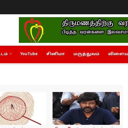
டம்
YouTube
சினிமா
மருத்துவம்
விளையா