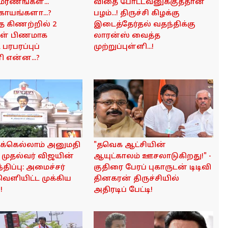
 மரணங்கள்...
விதை போட்டவனுக்குத்தான்
 காயங்களா...?
பழம்...! திருச்சி கிழக்கு
த கிணற்றில் 2
இடைத்தேர்தல் வதந்திக்கு
கள் பிணமாக
லாரன்ஸ் வைத்த
ட பரபரப்புப்
முற்றுப்புள்ளி...!
 என்ன...?
க்கெல்லாம் அனுமதி
"தவெக ஆட்சியின்
 முதல்வர் விஜயின்
ஆயுட்காலம் ஊசலாடுகிறது!" -
்திப்பு: அமைச்சர்
குதிரை பேரப் புகாருடன் டிடிவி
ெளியிட்ட முக்கிய
தினகரன் திருச்சியில்
!
அதிரடிப் பேட்டி!