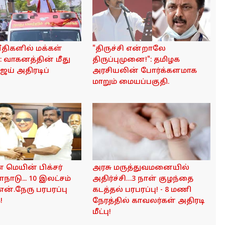
வீதிகளில் மக்கள்
"திருச்சி என்றாலே
 வாகனத்தின் மீது
திருப்புமுனை!": தமிழக
ிஜய் அதிரடிப்
அரசியலின் போர்க்களமாக
மாறும் மையப்பகுதி.
் மெயின் பிக்சர்
அரசு மருத்துவமனையில்
மாநாடு... 10 இலட்சம்
அதிர்ச்சி…3 நாள் குழந்தை
ே.என்.நேரு பரபரப்பு
கடத்தல் பரபரப்பு! - 8 மணி
!
நேரத்தில் காவலர்கள் அதிரடி
மீட்பு!