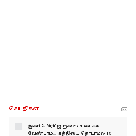
செய்திகள்
இனி ஃபிரிட்ஜ் ஐஸை
உடைக்க வேண்டாம்...!