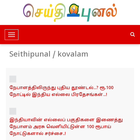
T
o
g
Seithipunal / kovalam
g
l
e
N
நேபாளத்திலிருந்து புதிய தூண்டல்...? ரூ.100
a
நோட்டில் இந்திய எல்லை பிரதேசங்கள்...!
v
i
g
a
இந்தியாவின் எல்லைப் பகுதிகளை இணைத்து
t
நேபாளம் அரசு வெளியிட்டுள்ள 100 ரூபாய்
i
நோட்டுகளால் சர்ச்சை..!