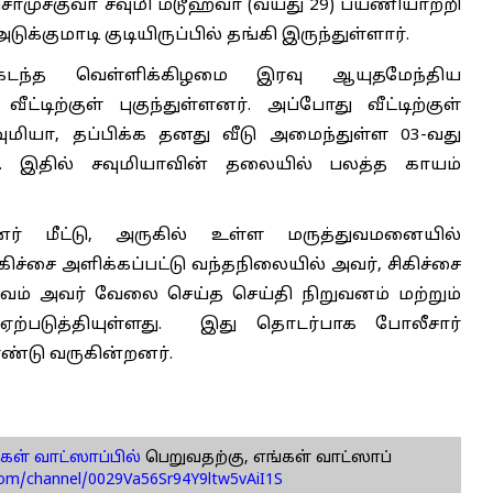
சொமுச்குவா சவுமி மடூஹ்வா (வயது 29) பயணியாற்றி
க்குமாடி குடியிருப்பில் தங்கி இருந்துள்ளார்.
டந்த வெள்ளிக்கிழமை இரவு ஆயுதமேந்திய
டிற்குள் புகுந்துள்ளனர். அப்போது வீட்டிற்குள்
மியா, தப்பிக்க தனது வீடு அமைந்துள்ள 03-வது
ார். இதில் சவுமியாவின் தலையில் பலத்த காயம்
் மீட்டு, அருகில் உள்ள மருத்துவமனையில்
கிச்சை அளிக்கப்பட்டு வந்தநிலையில் அவர், சிகிச்சை
்பவம் அவர் வேலை செய்த செய்தி நிறுவனம் மற்றும்
ஏற்படுத்தியுள்ளது. இது தொடர்பாக போலீசார்
ண்டு வருகின்றனர்.
கள் வாட்ஸாப்பில்
பெறுவதற்கு, எங்கள் வாட்ஸாப்
com/channel/0029Va56Sr94Y9ltw5vAiI1S