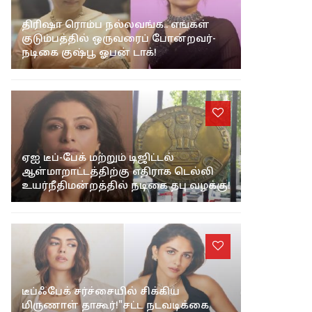
திரிஷா ரொம்ப நல்லவங்க.. எங்கள்
குடும்பத்தில் ஒருவரைப் போன்றவர்-
நடிகை குஷ்பூ ஓபன் டாக்!
ஏஐ டீப்-பேக் மற்றும் டிஜிட்டல்
ஆள்மாறாட்டத்திற்கு எதிராக டெல்லி
உயர்நீதிமன்றத்தில் நடிகை தபு வழக்கு!
டீப்ஃபேக் சர்ச்சையில் சிக்கிய
மிருணாள் தாகூர்!"சட்ட நடவடிக்கை