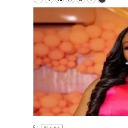
#உலகம்