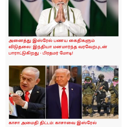
பாலஸ்தீன மேற்குக் கரையில் 450 ஏக்கர்
நிலத்தைக் கையகப்படுத்த இஸ்ரேல் திட்டம்!
8 போரை நிறுத்திய டிரம்ப்! அடுத்த முறை
டிரம்ப்க்குதான் அமைதிக்கான நோபல் பரிசு!
அடித்து சொல்லும் இஸ்ரேல்!