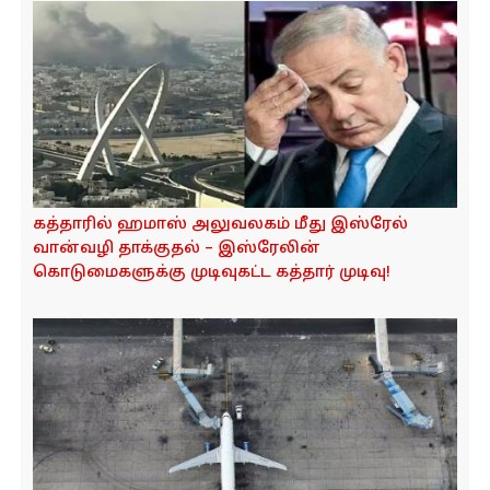
இஸ்ரேலுக்கு அழுத்தம்..அரபு நாடுகள் அவசர
ஆலோசனை..அடுத்தது என்ன?
பாலஸ்தீனத்தை சுதந்திர நாடாக அறிவிக்கும்
ஐ.நா. தீர்மானதிற்கு ஆதரவாக வாக்களித்த