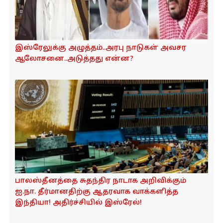
காசா அமைதி திட்டம்: காசாவை இஸ்ரேல்
ஆக்கிரமிக்காது.. அமெரிக்கா முன்வைத்த
பாயிண்ட் திட்டம் கவனம் ஈர்க்கிறது!
தனி நாடா? அது பைத்தியக்காரத்தனம்’ -
கொதித்தெழுந்த நெதன்யாகு !