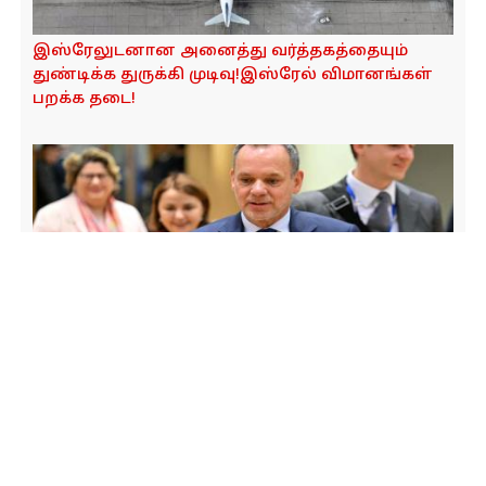
இந்தியா! அதிர்ச்சியில் இஸ்ரேல்!
கத்தாரில் ஹமாஸ் அலுவலகம் மீது இஸ்ரேல்
வான்வழி தாக்குதல் – இஸ்ரேலின்
கொடுமைகளுக்கு முடிவுகட்ட கத்தார் முடிவு!