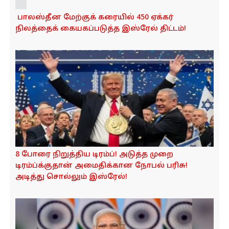
இந்தியாவிற்கு இஸ்ரேல் அனுப்பும் SPICE! 1000
அதிநவீன ரவுகணைகளை வாங்க இந்தியா
ஒப்பந்தம்!நடுங்கி நிற்கும் சீனா, பாகிஸ்தான்!