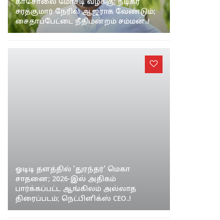
/
சினிமா
காசோலை மோசடி வழக்கு; நடிகர்
சரத்குமார் நேரில் ஆஜராக வேண்டும்;
சைதாப்பேட்டை நீதிமன்றம் சம்மன்..!
ஓடிடி தளத்தில் 'துரந்தர்' மெகா
சாதனை; 2026-இல் அதிகம்
பார்க்கப்பட்ட ஆங்கிலம் அல்லாத
திரைப்படம்; நெட்பிளிக்ஸ் CEO..!