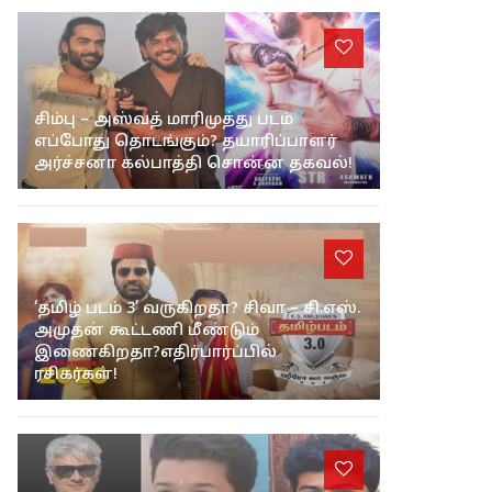
சிம்பு – அஸ்வத் மாரிமுத்து படம்
எப்போது தொடங்கும்? தயாரிப்பாளர்
அர்ச்சனா கல்பாத்தி சொன்ன தகவல்!
‘தமிழ் படம் 3’ வருகிறதா? சிவா – சி.எஸ்.
அமுதன் கூட்டணி மீண்டும்
இணைகிறதா?எதிர்பார்ப்பில்
ரசிகர்கள்!
“என்ன உதவி வேண்டுமானாலும்