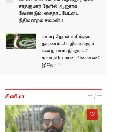
செய்த தூத்துக்குடி
காவலர்கள்...!
காசோலை மோசடி
வழக்கு; நடிகர் சரத்குமார்
நேரில் ஆஜராக
வேண்டும்;
சைதாப்பேட்டை
நீதிமன்றம் சம்மன்..!
பாம்பு தோல் உரிக்கும்
தருணம்....! பழிவாங்கும்
என்ற பயம் நிஜமா...?
சுவாரசியமான பின்னணி
இதோ...!