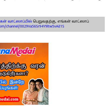
கள் வாட்ஸாப்பில்
பெறுவதற்கு, எங்கள் வாட்ஸாப்
com/channel/0029Va56Sr94Y9ltw5vAiI1S