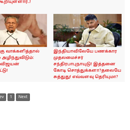
றியுள்ளார்..!
கு வாக்களித்தால்
இந்தியாவிலேயே பணக்கார
 அழிந்துவிடும்:
முதலமைச்சர்
 விஜயன்
சந்திரபாபுநாயுடு! இத்தனை
்டு!
கோடி சொத்துக்களா?தலையே
சுத்துது! எவ்வளவு தெரியுமா?
ev
1
Next