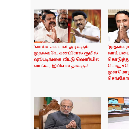
'வாய்ச் சவடால் அடிக்கும்
'முதல்வ
முதல்வரே.. கன்ட்ரோல் ரூமில்
வாய்ப்பை
ஷூட்டிங்கை விட்டு வெளியில
கொடுத்து
வாங்க'; இபிஎஸ் தாக்கு..!
பொதுச்
முன்மொழி
செங்கோட