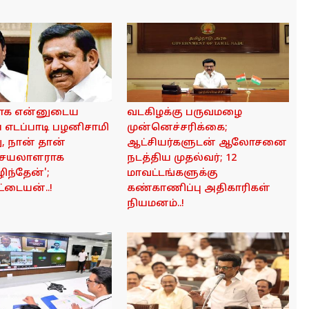
ராக என்னுடைய
வடகிழக்கு பருவமழை
 எடப்பாடி பழனிசாமி
முன்னெச்சரிக்கை;
, நான் தான்
ஆட்சியர்களுடன் ஆலோசனை
செயலாளராக
நடத்திய முதல்வர்; 12
ந்தேன்';
மாவட்டங்களுக்கு
்டையன்..!
கண்காணிப்பு அதிகாரிகள்
நியமனம்..!