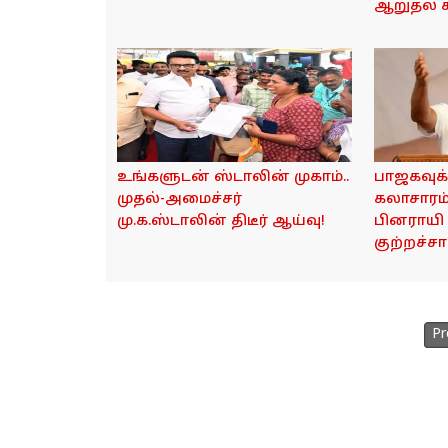
ஆறுதல் கூ
உங்களுடன் ஸ்டாலின் முகாம்..
பாஜகவுக்
முதல்-அமைச்சர்
கலாசாரம்
மு.க.ஸ்டாலின் திடீர் ஆய்வு!
பினராயி
குற்றச்சாட
Pr