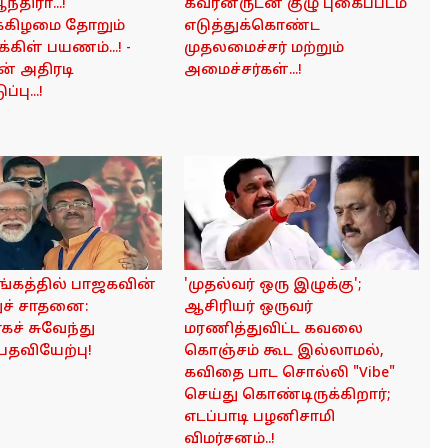
்திரா...!
கவர்னருடன் குழு புகைப்படம்
்கிழமை தோறும்
எடுத்துக்கொண்ட
கிள் பயணம்...! -
முதலமைச்சர் மற்றும்
ன் அதிரடி
அமைச்சர்கள்...!
பு...!
ங்கத்தில் பாஜகவின்
'முதல்வர் ஒரு இழுக்கு';
ுச் சாதனை:
ஆசிரியர் ஒருவர்
கச் சுவேந்து
மரணித்துவிட்ட கவலை
பதவியேற்பு!
கொஞ்சம் கூட இல்லாமல்,
கவிதை பாட சொல்லி "Vibe"
செய்து கொண்டிருக்கிறார்;
எடப்பாடி பழனிசாமி
விமர்சனம்..!