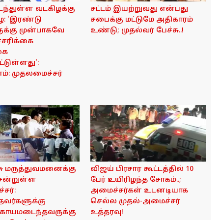
ந்துள்ள வடகிழக்கு
சட்டம் இயற்றுவது என்பது
: 'இரண்டு
சபைக்கு மட்டுமே அதிகாரம்
ுக்கு முன்பாகவே
உண்டு; முதல்வர் பேச்சு..!
்சரிக்கை
கை
ட்டுள்ளது':
்: முதலமைச்சர்
சு மருத்துவமனைக்கு
விஜய் பிரசார கூட்டத்தில் 10
சென்றுள்ள
பேர் உயிரிழந்த சோகம்..;
சர்:
அமைச்சர்கள் உடனடியாக
தவர்களுக்கு
செல்ல முதல்-அமைச்சர்
 காயமடைந்தவருக்கு
உத்தரவு!