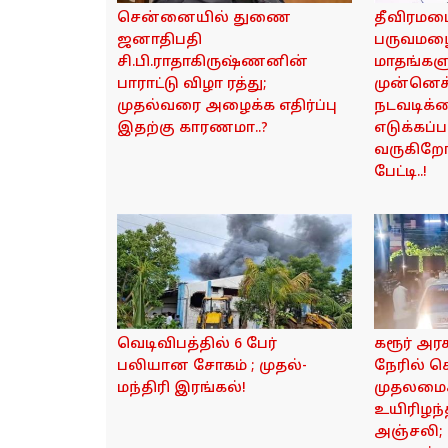
சென்னையில் துணை
தீவிரமடை
ஜனாதிபதி
பருவமழை
சி.பி.ராதாகிருஷ்ணனின்
மாதங்கள
பாராட்டு விழா ரத்து;
முன்னெச
முதல்வரை அழைக்க எதிர்ப்பு
நடவடிக்
இதற்கு காரணமா..?
எடுக்கப்ப
வருகிறோம
பேட்டி..!
வெடிவிபத்தில் 6 பேர்
கரூர் அர
பலியான சோகம் ; முதல்-
நேரில் 
மந்திரி இரங்கல்!
முதலமைச்
உயிரிழந்
அஞ்சலி;