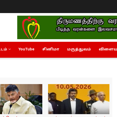
டம்
YouTube
சினிமா
மருத்துவம்
விளையா