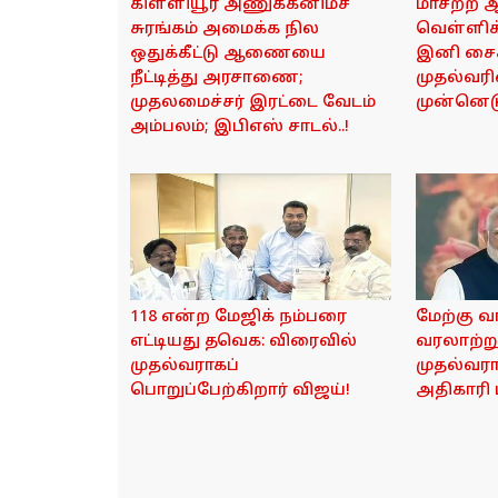
கிள்ளியூர் அணுக்கனிமச்
மாசற்ற ஆந
சுரங்கம் அமைக்க நில
வெள்ளிக
ஒதுக்கீட்டு ஆணையை
இனி சைக்
நீட்டித்து அரசாணை;
முதல்வரி
முதலமைச்சர் இரட்டை வேடம்
முன்னெடுப்
அம்பலம்; இபிஎஸ் சாடல்..!
118 என்ற மேஜிக் நம்பரை
மேற்கு வ
எட்டியது தவெக: விரைவில்
வரலாற்ற
முதல்வராகப்
முதல்வரா
பொறுப்பேற்கிறார் விஜய்!
அதிகாரி 