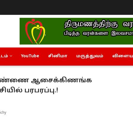
டம்
YouTube
சினிமா
மருத்துவம்
விளையா
பெண்ணை ஆசைக்கிணங்க
ியில் பரபரப்பு.!
ichy