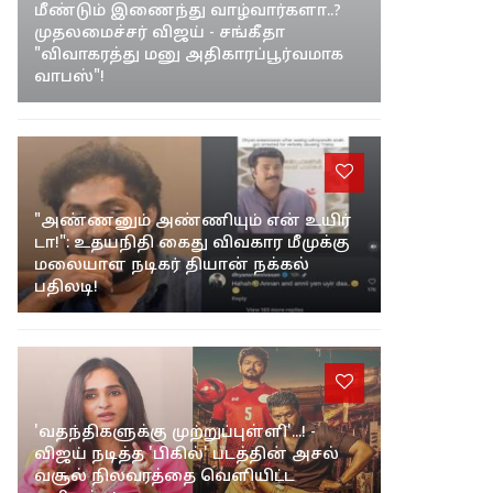
மீண்டும் இணைந்து வாழ்வார்களா..?
முதலமைச்சர் விஜய் - சங்கீதா
"விவாகரத்து மனு அதிகாரப்பூர்வமாக
வாபஸ்"!
"அண்ணனும் அண்ணியும் என் உயிர்
டா!": உதயநிதி கைது விவகார மீமுக்கு
மலையாள நடிகர் தியான் நக்கல்
பதிலடி!
'வதந்திகளுக்கு முற்றுப்புள்ளி'...! -