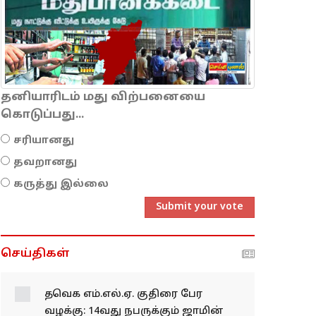
தனியாரிடம் மது விற்பனையை
கொடுப்பது...
சரியானது
தவறானது
கருத்து இல்லை
Submit your vote
செய்திகள்
தவெக எம்.எல்.ஏ. குதிரை
பேர வழக்கு: 14வது