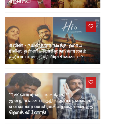
விஜய் நடித்த 'பிகில்' படத்தின் அசல்
வசூல் நிலவரத்தை வெளியிட்ட
ஏஜிஎஸ்...!
கவின் - நயன்தாரா நடித்த 'ஹாய்'
ரிலீஸ் தள்ளிப்போகிறதா?காரணம்
சூர்யா படமா, நிதி பிரச்சினையா?
"TVK பெயர் எப்படி வந்தது?"
ஜனநாயகன் படத்தில் அப்படி வைக்க
என்ன காரணம்! ரகசியத்தை உடைத்த
ஹெச். வினோத்!