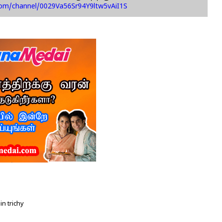
com/channel/0029Va56Sr94Y9ltw5vAiI1S
in trichy