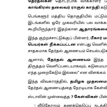
தேர்தல்கள்
தொடர்பாக வாக்காளர் பட
காங்கிரஸ் தலைவர் ராகுல் காந்தி
கடு
பெங்களூர் மத்திய தொகுதியில் மட்டும
இடங்களில் ஒரே முகவரியில் பல வாக்க
கூறியிருந்தார். இதற்கான
ஆதாரங்களையு
இந்த குற்றச்சாட்டுக்குப் பின்னர்,
பீகார் 
பெயர்கள் நீக்கப்பட்டன
என்பது வெளிச்ச
சாதகமாக தேர்தல் ஆணையம் செயல்படுகிற
ஆனால்,
தேர்தல் ஆணையம்
இந்த கு
திருத்தம் வெளிப்படையாகவும், கடுமைய
எந்த முறைகேடும் இல்லை” என விளக்கம் அ
இந்த விவகாரத்தில்,
தமிழக முதலமைச்
தேர்தல் ஆணையத்தை நேரடியாக கேள்வி எ
ஸ்டாலின் முன்வைத்த
7 கேள்விகள்
பின
வீடுதோறும் கணக்கெடுப்பு நடத்த