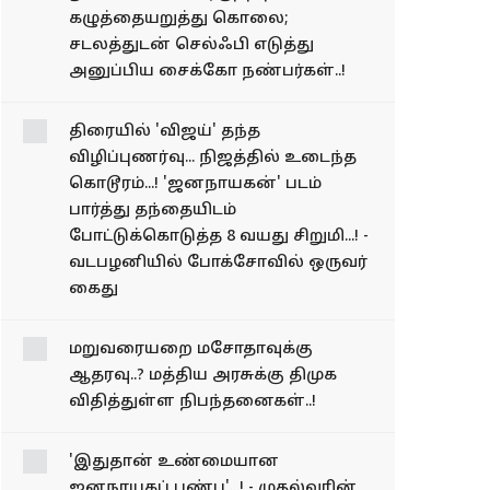
தூங்கிக்கொண்டிருந்த
நண்பனின்
கழுத்தையறுத்து
கொலை; சடலத்துடன்
செல்ஃபி எடுத்து
அனுப்பிய சைக்கோ
நண்பர்கள்..!
திரையில் 'விஜய்' தந்த
விழிப்புணர்வு... நிஜத்தில்
உடைந்த கொடூரம்...!
'ஜனநாயகன்' படம்
பார்த்து தந்தையிடம்
போட்டுக்கொடுத்த 8
வயது சிறுமி...! -
வடபழனியில்
போக்சோவில் ஒருவர்
கைது