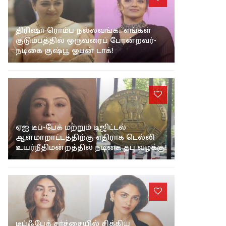
"TVK பெயர் எப்படி வந்தது?"
ஜனநாயகன் படத்தில் அப்படி வைக்க
என்ன காரணம்! ரகசியத்தை உடைத்த
ஹெச். வினோத்!
திரிஷா ரொம்ப நல்லவங்க.. எங்கள்
குடும்பத்தில் ஒருவரைப் போன்றவர்-
நடிகை குஷ்பூ ஓபன் டாக்!
ஏஐ டீப்-பேக் மற்றும் டிஜிட்டல்
ஆள்மாறாட்டத்திற்கு எதிராக டெல்லி