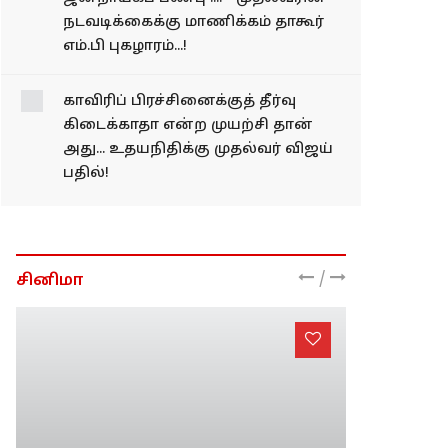
மறுவரையறை மசோதாவுக்கு
ஆதரவு..? மத்திய அரசுக்கு திமுக
விதித்துள்ள நிபந்தனைகள்..!
'இதுதான் உண்மையான
ஜனநாயகப் பண்பு'...! - முதல்வரின்
நடவடிக்கைக்கு மாணிக்கம் தாகூர்
எம்.பி புகழாரம்...!
காவிரிப் பிரச்சினைக்குத் தீர்வு
கிடைக்காதா என்ற முயற்சி தான்
அது... உதயநிதிக்கு முதல்வர் விஜய்
பதில்!
/