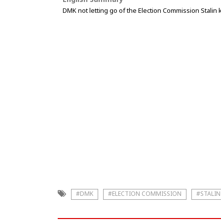
English Summary
DMK not letting go of the Election Commission Stalin
#DMK
#ELECTION COMMISSION
#STALIN