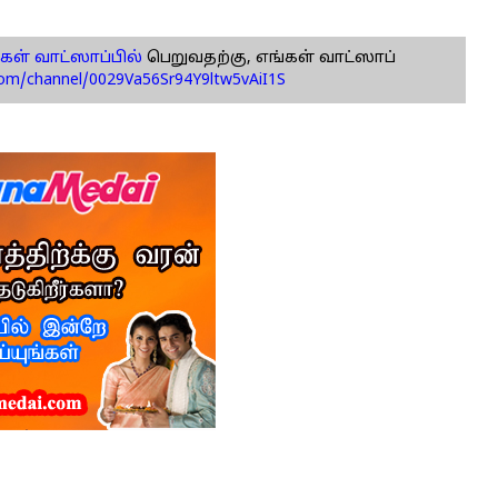
கள் வாட்ஸாப்பில்
பெறுவதற்கு, எங்கள் வாட்ஸாப்
com/channel/0029Va56Sr94Y9ltw5vAiI1S