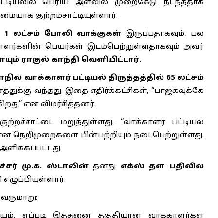
்டியலில் பெரிய அளவில் முறைகேடு நடந்ததாக
மையாக குற்றம்சாட்டியுள்ளார்.
்
1 லட்சம் போலி வாக்குகள்
இருப்பதாகவும், பல
ாளர்களின் பெயர்கள் இடம்பெற்றுள்ளதாகவும் அவர்
ம் ராகுல் காந்தி வெளியிட்டார்.
மாநில வாக்காளர் பட்டியல் திருத்தத்தில் 65 லட்சம்
த்துக்கு வந்தது. இதை எதிர்க்கட்சிகள், “பாஜகவுக்கே
து” என விமர்சித்தனர்.
ற்றச்சாட்டை மறுத்துள்ளது. “வாக்காளர் பட்டியல்
ான நெறிமுறைகளை பின்பற்றியும் நடைபெற்றுள்ளது.
ளிக்கப்பட்டது.
சர் மு.க. ஸ்டாலின்
தனது
எக்ஸ் தள பதிவில்
ழுப்பியுள்ளார்.
்வருமாறு:
ியும், எப்படி இத்தனை தகுதியான வாக்காளர்கள்