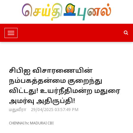
T
o
g
g
l
சிபிஐ விசாரணையின்
e
N
நம்பகத்தன்மை குறைந்து
a
விட்டது! உயர்நீதிமன்ற மதுரை
v
i
அமர்வு அதிருப்தி!
g
மதுவீரா
29/04/2025 03:57:49 PM
a
t
CHENNAI hc MADURAI CBI
i