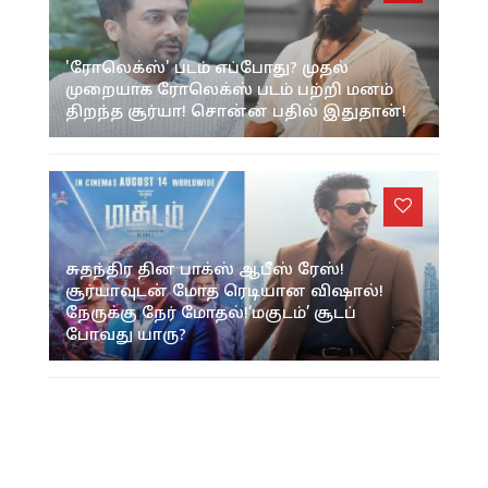
'ரோலெக்ஸ்' படம் எப்போது? முதல்
முறையாக ரோலெக்ஸ் படம் பற்றி மனம்
திறந்த சூர்யா! சொன்ன பதில் இதுதான்!
சுதந்திர தின பாக்ஸ் ஆபீஸ் ரேஸ்!
சூர்யாவுடன் மோத ரெடியான விஷால்!
நேருக்கு நேர் மோதல்!‘மகுடம்’ சூடப்
போவது யாரு?