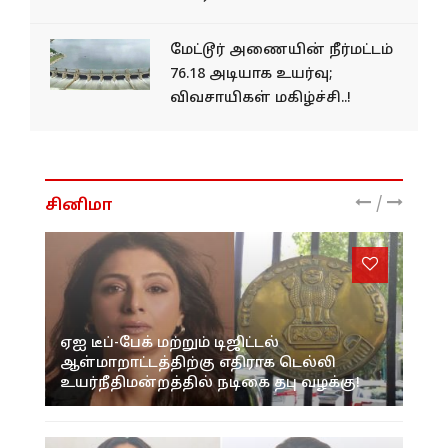
மேட்டூர் அணையின் நீர்மட்டம்
76.18 அடியாக உயர்வு;
விவசாயிகள் மகிழ்ச்சி..!
/
சினிமா
ஏஐ டீப்-பேக் மற்றும் டிஜிட்டல்
ஆள்மாறாட்டத்திற்கு எதிராக டெல்லி
உயர்நீதிமன்றத்தில் நடிகை தபு வழக்கு!