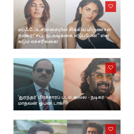
டீப்ஃபேக் சர்ச்சையில் சிக்கிய மிருணாள்
தாகூர்!"சட்ட நடவடிக்கை எடுப்பேன்" என
கடும் எச்சரிக்கை!
‘துரந்தர்’ பிரச்சாரப் படம் அல்ல - நடிகர்
மாதவன் ஓபன் டாக்!