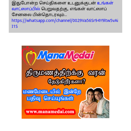
இதுபோன்ற செய்திகளை உடனுக்குடன்
உங்கள்
வாட்ஸாப்பில்
பெறுவதற்கு, எங்கள் வாட்ஸாப்
சேனலை பின்தொடரவும்...
https://whatsapp.com/channel/0029Va56Sr94Y9ltw5vAi
I1S