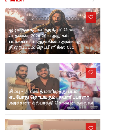
சினிமா
ஓடிடி தளத்தில் 'துரந்தர்' மெகா
சாதனை; 2026-இல் அதிகம்
பார்க்கப்பட்ட ஆங்கிலம் அல்லாத
திரைப்படம்; நெட்பிளிக்ஸ் CEO..!
சிம்பு – அஸ்வத் மாரிமுத்து படம்
எப்போது தொடங்கும்? தயாரிப்பாளர்
அர்ச்சனா கல்பாத்தி சொன்ன தகவல்!