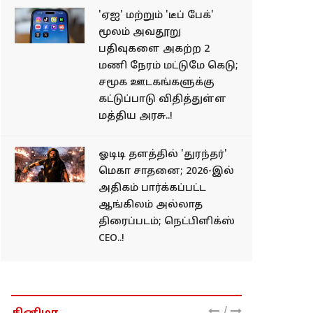
'ஏஐ' மற்றும் 'டீப் பேக்'
மூலம் அவதூறு
பதிவுகளை அகற்ற 2
மணி நேரம் மட்டுமே கெடு;
சமூக ஊடகங்களுக்கு
கட்டுப்பாடு விதித்துள்ள
மத்திய அரசு..!
ஓடிடி தளத்தில் 'துரந்தர்'
மெகா சாதனை; 2026-இல்
அதிகம் பார்க்கப்பட்ட
ஆங்கிலம் அல்லாத
திரைப்படம்; நெட்பிளிக்ஸ்
CEO..!
/