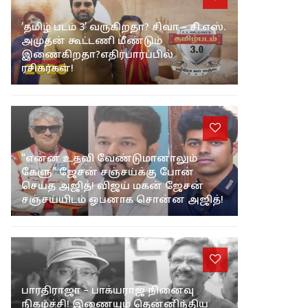
‘தமிழ் படம் 3’ வருகிறதா? சிவா – சி.எஸ்.
அமுதன் கூட்டணி மீண்டும்
இணைகிறதா?எதிர்பார்ப்பில்
ரசிகர்கள்!
“என்ன உதவி வேண்டுமானாலும்
கேளு” ஜேசன் சஞ்சய்க்கு போன்
செய்த அஜித்! விஜய் மகன் ஜேசன்
சஞ்சய்யிடம் ஓபனாக சொன்ன அஜித்!
பாரதிராஜா – பாக்யராஜ் நினைவு
நிகழ்ச்சி! இணையும் தென்னிந்திய