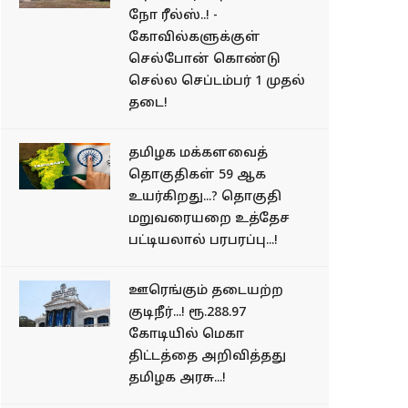
நோ ரீல்ஸ்..! -
கோவில்களுக்குள்
செல்போன் கொண்டு
செல்ல செப்டம்பர் 1 முதல்
தடை!
தமிழக மக்களவைத்
தொகுதிகள் 59 ஆக
உயர்கிறது...? தொகுதி
மறுவரையறை உத்தேச
பட்டியலால் பரபரப்பு...!
ஊரெங்கும் தடையற்ற
குடிநீர்...! ரூ.288.97
கோடியில் மெகா
திட்டத்தை அறிவித்தது
தமிழக அரசு...!