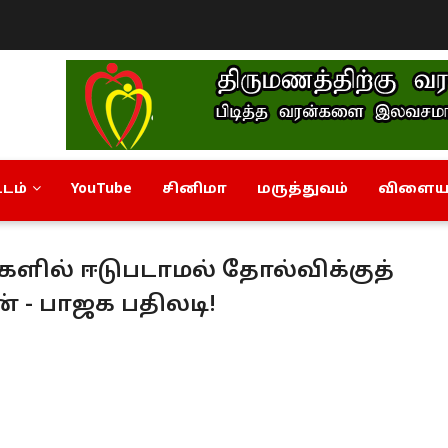
டம்
YouTube
சினிமா
மருத்துவம்
விளையா
களில் ஈடுபடாமல் தோல்விக்குத்
் - பாஜக பதிலடி!