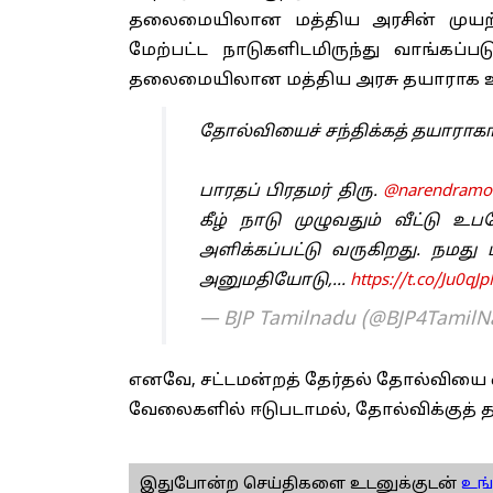
தலைமையிலான மத்திய அரசின் முயற்சியா
மேற்பட்ட நாடுகளிடமிருந்து வாங்கப
தலைமையிலான மத்திய அரசு தயாராக உ
தோல்வியைச் சந்திக்கத் தயாராகாத
பாரதப் பிரதமர் திரு.
@narendramo
கீழ் நாடு முழுவதும் வீட்டு 
அளிக்கப்பட்டு வருகிறது. நமது 
அனுமதியோடு,…
https://t.co/Ju0q
— BJP Tamilnadu (@BJP4Tamil
எனவே, சட்டமன்றத் தேர்தல் தோல்வியை 
வேலைகளில் ஈடுபடாமல், தோல்விக்குத் தய
இதுபோன்ற செய்திகளை உடனுக்குடன்
உங்