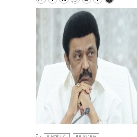
#அரசியல்
#தமிழகம்