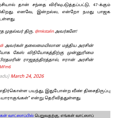
ல் தான் சந்தை விரிவுபடுத்தப்பட்டு, 47-க்கும்
்படுகிறது. எனவே, இன்றல்ல, என்றோ நமது பாஜக
ள்ளது.
 முதல்வர் திரு.
@mkstalin
அவர்களே!
di
அவர்கள் தலைமையிலான மத்திய அரசின்
உபயோக கேஸ் விநியோகத்திற்கு முன்னுரிமை
பிரதமரின் ராஜதந்திரத்தால், ஈரான் அரசின்
JpMFm6
Nadu)
March 24, 2026
எதிர்கொள்ள பயந்து, இதுபோன்ற வீண் திசைதிருப்பு
ாராகுங்கள்" என்று தெரிவித்துள்ளது.
கள் வாட்ஸாப்பில்
பெறுவதற்கு, எங்கள் வாட்ஸாப்