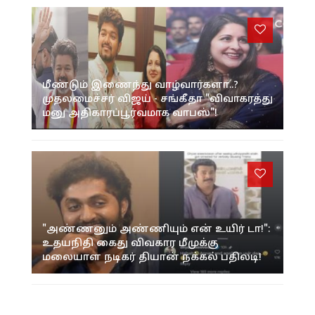
மீண்டும் இணைந்து வாழ்வார்களா..?
முதலமைச்சர் விஜய் - சங்கீதா "விவாகரத்து
மனு அதிகாரப்பூர்வமாக வாபஸ்"!
"அண்ணனும் அண்ணியும் என் உயிர் டா!":
உதயநிதி கைது விவகார மீமுக்கு
மலையாள நடிகர் தியான் நக்கல் பதிலடி!