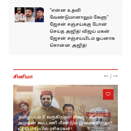
“என்ன உதவி
வேண்டுமானாலும் கேளு”
ஜேசன் சஞ்சய்க்கு போன்
செய்த அஜித்! விஜய் மகன்
ஜேசன் சஞ்சய்யிடம் ஓபனாக
சொன்ன அஜித்!
/
சினிமா
‘தமிழ் படம் 3’ வருகிறதா? சிவா – சி.எஸ்.
அமுதன் கூட்டணி மீண்டும் இணைகிறதா?
எதிர்பார்ப்பில் ரசிகர்கள்!