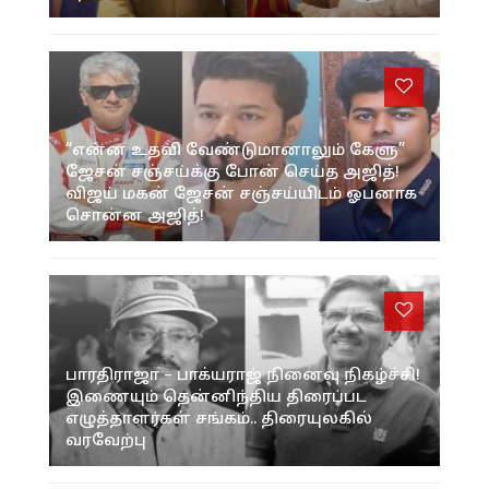
“என்ன உதவி வேண்டுமானாலும் கேளு”
ஜேசன் சஞ்சய்க்கு போன் செய்த அஜித்!
விஜய் மகன் ஜேசன் சஞ்சய்யிடம் ஓபனாக
சொன்ன அஜித்!
பாரதிராஜா – பாக்யராஜ் நினைவு நிகழ்ச்சி!
இணையும் தென்னிந்திய திரைப்பட
எழுத்தாளர்கள் சங்கம்.. திரையுலகில்
வரவேற்பு