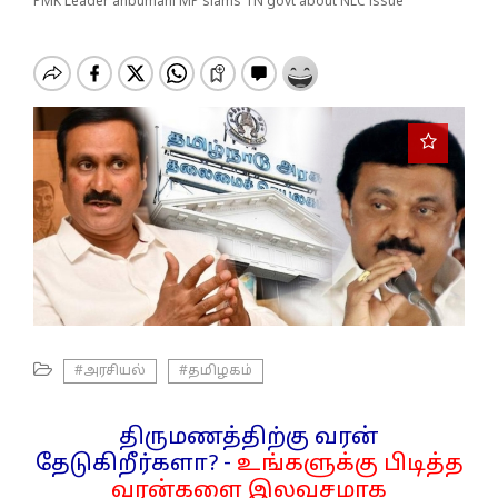
o
PMK Leader anbumani MP slams TN govt about NLC issue
n
#அரசியல்
#தமிழகம்
திருமணத்திற்கு வரன்
தேடுகிறீர்களா? -
உங்களுக்கு பிடித்த
வரன்களை இலவசமாக