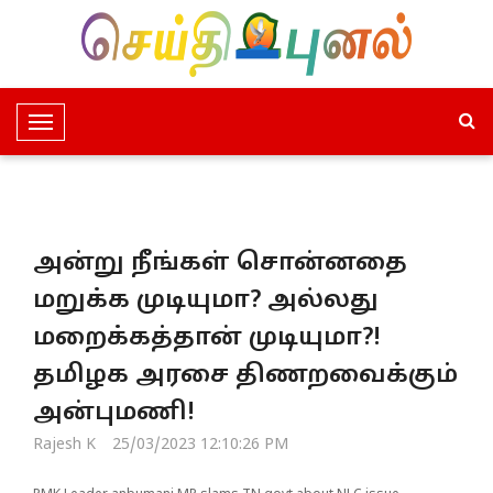
T
o
g
g
l
அன்று நீங்கள் சொன்னதை
e
N
மறுக்க முடியுமா? அல்லது
a
மறைக்கத்தான் முடியுமா?!
v
i
தமிழக அரசை திணறவைக்கும்
g
அன்புமணி!
a
t
Rajesh K
25/03/2023 12:10:26 PM
i