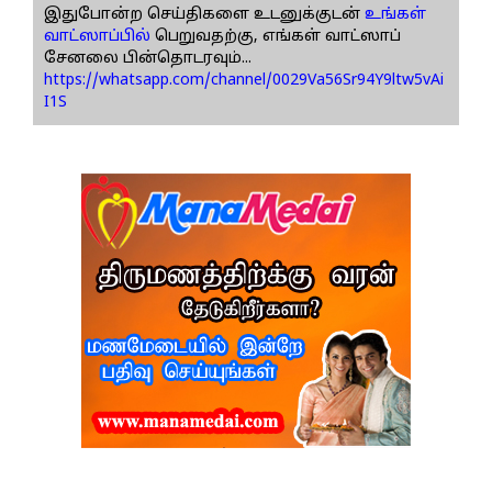
இதுபோன்ற செய்திகளை உடனுக்குடன்
உங்கள்
வாட்ஸாப்பில்
பெறுவதற்கு, எங்கள் வாட்ஸாப்
சேனலை பின்தொடரவும்...
https://whatsapp.com/channel/0029Va56Sr94Y9ltw5vAi
I1S