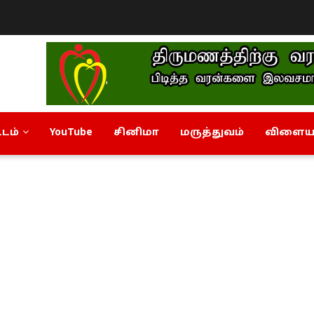
டம்
YouTube
சினிமா
மருத்துவம்
விளையா