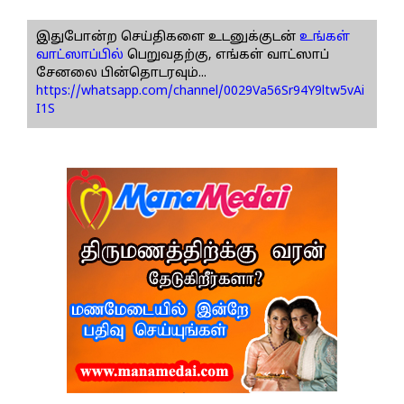
இதுபோன்ற செய்திகளை உடனுக்குடன்
உங்கள்
வாட்ஸாப்பில்
பெறுவதற்கு, எங்கள் வாட்ஸாப்
சேனலை பின்தொடரவும்...
https://whatsapp.com/channel/0029Va56Sr94Y9ltw5vAi
I1S