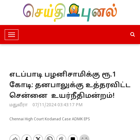
T
o
g
g
l
எடப்பாடி பழனிசாமிக்கு ரூ.1
e
N
கோடி: தனபாலுக்கு உத்தரவிட்ட
a
சென்னை உயர்நீதிமன்றம்!
v
i
மதுவீரா
07/11/2024 03:43:17 PM
g
a
Chennai High Court Kodanad Case ADMK EPS
t
i