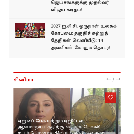
ஜெய்சங்கருக்கு முதல்வர்
விஜய் கடிதம்!
2027 ஐ.சி.சி. ஒருநாள் உலகக்
கோப்பை: தகுதிச் சுற்றுத்
தேதிகள் வெளியீடு; 14
அணிகள் மோதும் தொடர்!
/
சினிமா
ஏஐ டீப்-பேக் மற்றும் டிஜிட்டல்
ஆள்மாறாட்டத்திற்கு எதிராக டெல்லி
உயர்நீதிமன்றத்தில் நடிகை தபு வழக்கு!