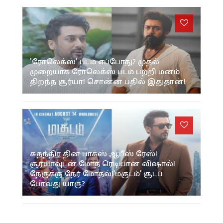
'ரோலெக்ஸ்' படம் எப்போது? முதல்
முறையாக ரோலெக்ஸ் படம் பற்றி மனம்
திறந்த சூர்யா! சொன்ன பதில் இதுதான்!
சுதந்திர தின பாக்ஸ் ஆபீஸ் ரேஸ்!
சூர்யாவுடன் மோத ரெடியான விஷால்!
நேருக்கு நேர் மோதல்!‘மகுடம்’ சூடப்
போவது யாரு?