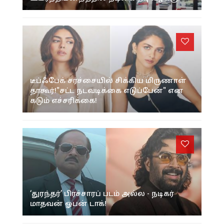
டீப்ஃபேக் சர்ச்சையில் சிக்கிய மிருணாள்
தாகூர்!"சட்ட நடவடிக்கை எடுப்பேன்" என
கடும் எச்சரிக்கை!
‘துரந்தர்’ பிரச்சாரப் படம் அல்ல - நடிகர்
மாதவன் ஓபன் டாக்!