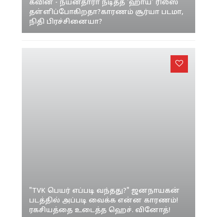
கவின் - நயன்தாரா நடித்த 'ஹாய்' ரிலீஸ்
தள்ளிப்போகிறதா?காரணம் சூர்யா படமா,
நிதி பிரச்சினையா?
"TVK பெயர் எப்படி வந்தது?" ஜனநாயகன்