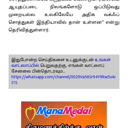
ஆயுதப்படை நிலங்களோடு ஒப்பிடுவது
முறையல்ல. உலகிலேயே அதிக வக்ஃப்
சொத்துகள் இந்தியாவில் தான் உள்ளன" என்று
தெரிவித்துள்ளார்.
இதுபோன்ற செய்திகளை உடனுக்குடன்
உங்கள்
வாட்ஸாப்பில்
பெறுவதற்கு, எங்கள் வாட்ஸாப்
சேனலை பின்தொடரவும்...
https://whatsapp.com/channel/0029Va56Sr94Y9ltw5vAi
I1S