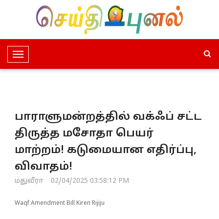
T
o
g
g
l
பாராளுமன்றத்தில் வக்ஃப் சட்ட
e
N
திருத்த மசோதா பெயர்
a
மாற்றம்! கடுமையான எதிர்ப்பு,
v
i
விவாதம்!
g
மதுவீரா
02/04/2025 03:58:12 PM
a
t
Waqf Amendment Bill Kiren Rijiju
i