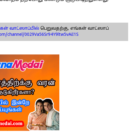
கள் வாட்ஸாப்பில்
பெறுவதற்கு, எங்கள் வாட்ஸாப்
com/channel/0029Va56Sr94Y9ltw5vAiI1S