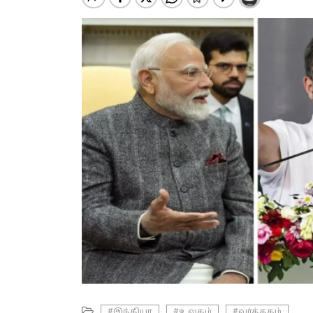
#இந்தியா
#உலகம்
#வர்த்தகம்