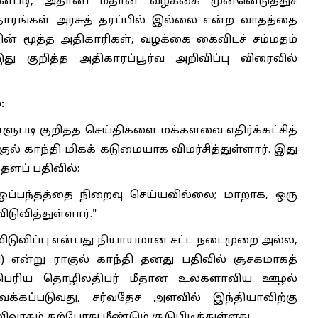
ன்படி, அதானி மீதான வழக்கை முன்னெடுத்துச்
ரங்கள் அரசுத் தரப்பில் இல்லை என்ற வாதத்தை
ின் மூத்த அதிகாரிகள், வழக்கை கைவிடச் சம்மதம்
இது குறித்த அதிகாரப்பூர்வ அறிவிப்பு விரைவில்
:
தள்ளுபடி குறித்த செய்திகளை மக்களவை எதிர்க்கட்சித்
 காந்தி மிகக் கடுமையாக விமர்சித்துள்ளார். இது
தளப் பதிவில்:
ஒப்பந்தத்தை நிறைவு செய்யவில்லை; மாறாக, ஒரு
டுவித்துள்ளார்."
்த விடுவிப்பு என்பது நியாயமான சட்ட நடைமுறை அல்ல,
l) என்று ராகுல் காந்தி தனது பதிவில் சூசகமாகத்
ிகப்பெரிய தொழிலதிபர் மீதான உலகளாவிய ஊழல்
 வைக்கப்படுவது, சர்வதேச அளவில் இந்தியாவிற்கு
வாதம் தற்போது மீண்டும் சூடுபிடித்துள்ளது.