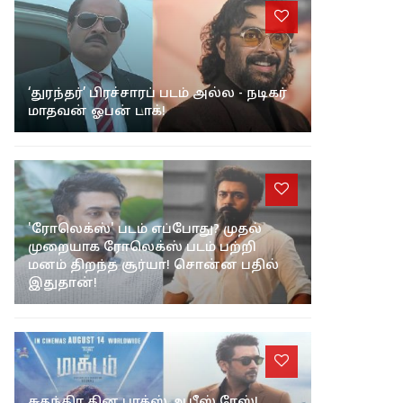
‘துரந்தர்’ பிரச்சாரப் படம் அல்ல - நடிகர்
மாதவன் ஓபன் டாக்!
'ரோலெக்ஸ்' படம் எப்போது? முதல்
முறையாக ரோலெக்ஸ் படம் பற்றி
மனம் திறந்த சூர்யா! சொன்ன பதில்
இதுதான்!
சுதந்திர தின பாக்ஸ் ஆபீஸ் ரேஸ்!