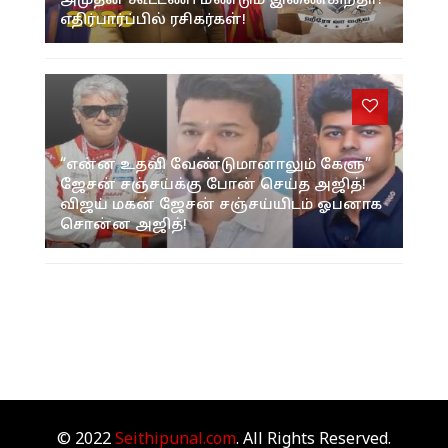
அமுதன் கூட்டணி மீண்டும் இணைகிறதா?
எதிர்பார்ப்பில் ரசிகர்கள்!
“என்ன உதவி வேண்டுமானாலும் கேளு”
ஜேசன் சஞ்சய்க்கு போன் செய்த அஜித்!
விஜய் மகன் ஜேசன் சஞ்சய்யிடம் ஓபனாக
சொன்ன அஜித்!
© 2022
Seithipunal.com
. All Rights Reserved.