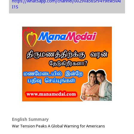
https://whatsapp.com/channel/0029Va56Sr94Y9ltw5vAi
I1S
English Summary
War Tension Peaks A Global Warning for Americans