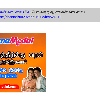
கள் வாட்ஸாப்பில்
பெறுவதற்கு, எங்கள் வாட்ஸாப்
com/channel/0029Va56Sr94Y9ltw5vAiI1S