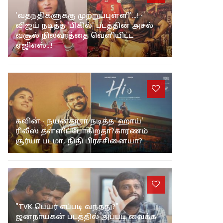
'வதந்திகளுக்கு முற்றுப்புள்ளி'...! -
விஜய் நடித்த 'பிகில்' படத்தின் அசல்
வசூல் நிலவரத்தை வெளியிட்ட
ஏஜிஎஸ்...!
கவின் - நயன்தாரா நடித்த 'ஹாய்'
ரிலீஸ் தள்ளிப்போகிறதா?காரணம்
சூர்யா படமா, நிதி பிரச்சினையா?
"TVK பெயர் எப்படி வந்தது?"
ஜனநாயகன் படத்தில் அப்படி வைக்க