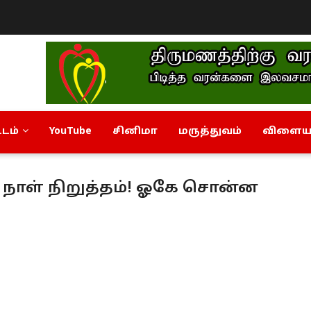
டம்
YouTube
சினிமா
மருத்துவம்
விளையா
 நாள் நிறுத்தம்! ஓகே சொன்ன