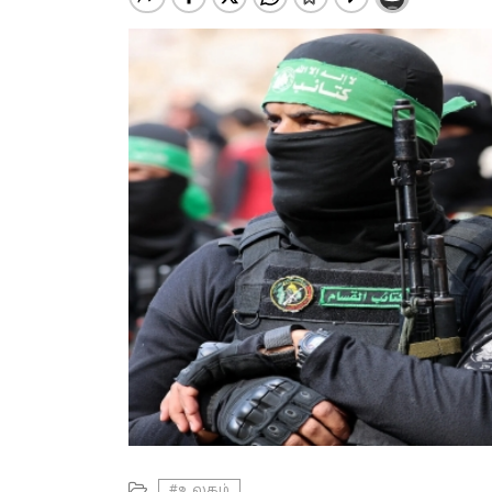
#உலகம்