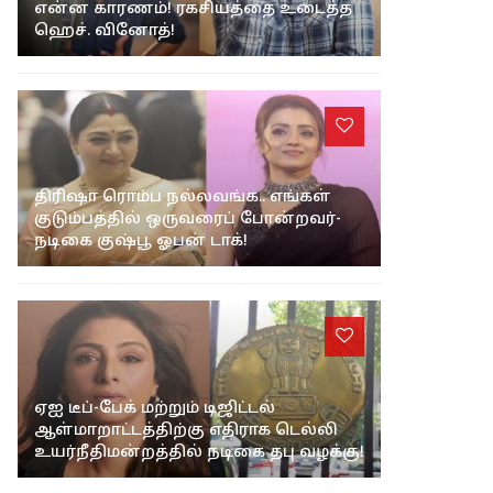
என்ன காரணம்! ரகசியத்தை உடைத்த
ஹெச். வினோத்!
திரிஷா ரொம்ப நல்லவங்க.. எங்கள்
குடும்பத்தில் ஒருவரைப் போன்றவர்-
நடிகை குஷ்பூ ஓபன் டாக்!
ஏஐ டீப்-பேக் மற்றும் டிஜிட்டல்
ஆள்மாறாட்டத்திற்கு எதிராக டெல்லி
உயர்நீதிமன்றத்தில் நடிகை தபு வழக்கு!