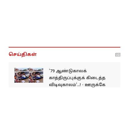
செய்திகள்
'79 ஆண்டுகாலக்
காத்திருப்புக்குக் கிடைத்த
விடிவுகாலம்'...! - ஊருக்கே
வந்த அரசுப் பேருந்தை
திருவிழா போலக்
கொண்டாடிய மக்கள்...!
'நாட்டாமை தீர்ப்பை மாத்த
முடியாது'...! - உடம்பில்