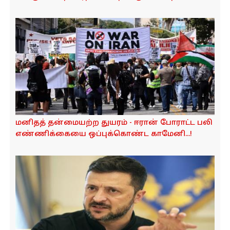
மனிதத் தன்மையற்ற துயரம் - ஈரான் போராட்ட பலி
எண்ணிக்கையை ஒப்புக்கொண்ட காமேனி...!