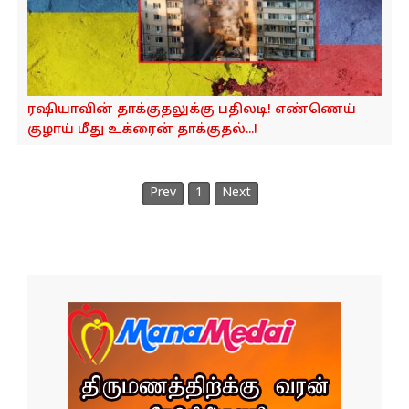
ரஷியாவின் தாக்குதலுக்கு பதிலடி! எண்ணெய்
குழாய் மீது உக்ரைன் தாக்குதல்...!
Prev
1
Next