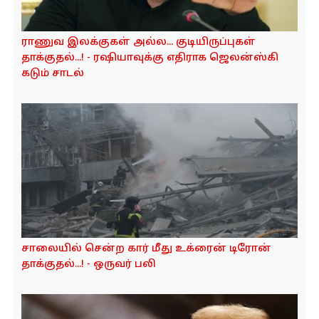
ராணுவ இலக்குகள் அல்ல... குடியிருப்புகள்
தாக்குதல்...! - ரஷியாவுக்கு எதிராக ஜெலன்ஸ்கி
கடும் சாடல்
சாலையில் சென்ற கார் மீது உக்ரைன் டிரோன்
தாக்குதல்...! - ஒருவர் பலி