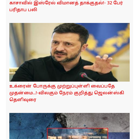
காசாவில் இஸ்ரேல் விமானத் தாக்குதல்!- 32 பேர்
பரிதாப பலி
உக்ரைன் போருக்கு முற்றுப்புள்ளி வைப்பதே
முதன்மை...!-விலகும் நேரம் குறித்து ஜெலன்ஸ்கி
தெளிவுரை