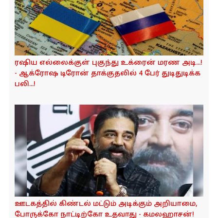
ரஷிய எல்லைக்குள் புகுந்து உக்ரைன் மரண அடி...!
- ஆக்ரோஷ டிரோன் தாக்குதலில் 4 பேர் துடிதுடிக்க
பலி...!
ஊடகத்தில் கிண்டல் மட்டும் அடிக்கும் அறியாமை,
போருக்கோ நாட்டிற்கோ உதவாது - கமலஹாசன்!