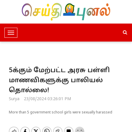
T
o
g
g
l
5க்கும் மேற்பட்ட அரசு பள்ளி
e
N
மாணவிகளுக்கு பாலியல்
a
தொல்லை!
v
i
Surya
23/08/2024 03:26:01 PM
g
a
More than 5 government school girls were sexually harassed
t
i