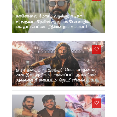
காசோலை மோசடி வழக்கு; நடிகர்
சரத்குமார் நேரில் ஆஜராக வேண்டும்;
சைதாப்பேட்டை நீதிமன்றம் சம்மன்..!
ஓடிடி தளத்தில் 'துரந்தர்' மெகா சாதனை;
2026-இல் அதிகம் பார்க்கப்பட்ட ஆங்கிலம்
அல்லாத திரைப்படம்; நெட்பிளிக்ஸ் CEO..!