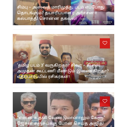
சிம்பு – அஸ்வத் மாரிமுத்து படம் எப்போது
தொடங்கும்? தயாரிப்பாளர் அர்ச்சனா
கல்பாத்தி சொன்ன தகவல்!
‘தமிழ் படம் 3’ வருகிறதா? சிவா – சி.எஸ்.
அமுதன் கூட்டணி மீண்டும் இணைகிறதா?
எதிர்பார்ப்பில் ரசிகர்கள்!
“என்ன உதவி வேண்டுமானாலும் கேளு”
ஜேசன் சஞ்சய்க்கு போன் செய்த அஜித்!