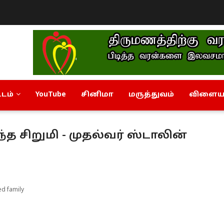
டம்
YouTube
சினிமா
மருத்துவம்
விளையா
்த சிறுமி - முதல்வர் ஸ்டாலின்
ed family