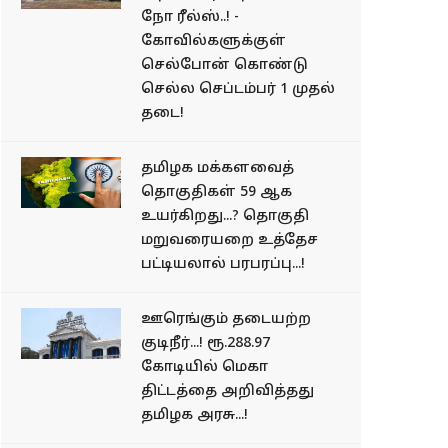
நோ ரீல்ஸ்..! -
கோவில்களுக்குள்
செல்போன் கொண்டு
செல்ல செப்டம்பர் 1 முதல்
தடை!
தமிழக மக்களவைத்
தொகுதிகள் 59 ஆக
உயர்கிறது...? தொகுதி
மறுவரையறை உத்தேச
பட்டியலால் பரபரப்பு...!
ஊரெங்கும் தடையற்ற
குடிநீர்...! ரூ.288.97
கோடியில் மெகா
திட்டத்தை அறிவித்தது
தமிழக அரசு...!