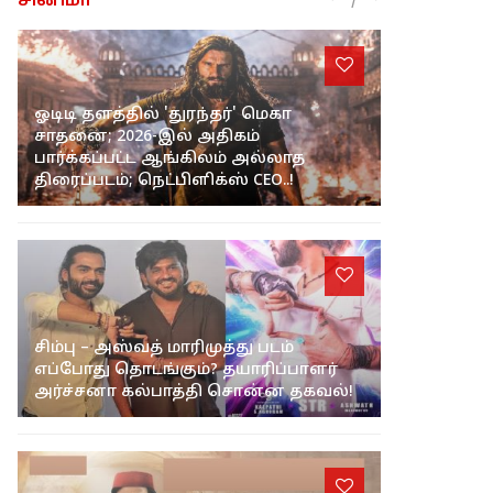
சினிமா
ஓடிடி தளத்தில் 'துரந்தர்' மெகா
சாதனை; 2026-இல் அதிகம்
பார்க்கப்பட்ட ஆங்கிலம் அல்லாத
திரைப்படம்; நெட்பிளிக்ஸ் CEO..!
சிம்பு – அஸ்வத் மாரிமுத்து படம்
எப்போது தொடங்கும்? தயாரிப்பாளர்
அர்ச்சனா கல்பாத்தி சொன்ன தகவல்!