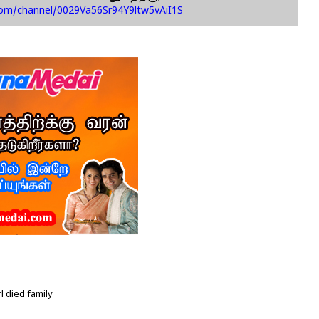
com/channel/0029Va56Sr94Y9ltw5vAiI1S
 died family