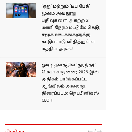
'ஏஐ' மற்றும் 'டீப் பேக்'
மூலம் அவதூறு
பதிவுகளை அகற்ற 2
மணி நேரம் மட்டுமே கெடு;
சமூக ஊடகங்களுக்கு
கட்டுப்பாடு விதித்துள்ள
மத்திய அரசு..!
ஓடிடி தளத்தில் 'துரந்தர்'
மெகா சாதனை; 2026-இல்
அதிகம் பார்க்கப்பட்ட
ஆங்கிலம் அல்லாத
திரைப்படம்; நெட்பிளிக்ஸ்
CEO..!
/