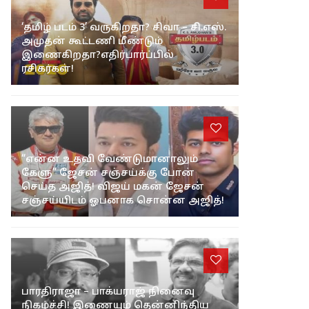
‘தமிழ் படம் 3’ வருகிறதா? சிவா – சி.எஸ்.
அமுதன் கூட்டணி மீண்டும்
இணைகிறதா?எதிர்பார்ப்பில்
ரசிகர்கள்!
“என்ன உதவி வேண்டுமானாலும்
கேளு” ஜேசன் சஞ்சய்க்கு போன்
செய்த அஜித்! விஜய் மகன் ஜேசன்
சஞ்சய்யிடம் ஓபனாக சொன்ன அஜித்!
பாரதிராஜா – பாக்யராஜ் நினைவு
நிகழ்ச்சி! இணையும் தென்னிந்திய