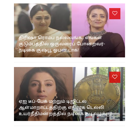
திரிஷா ரொம்ப நல்லவங்க.. எங்கள்
குடும்பத்தில் ஒருவரைப் போன்றவர்-
நடிகை குஷ்பூ ஓபன் டாக்!
ஏஐ டீப்-பேக் மற்றும் டிஜிட்டல்
ஆள்மாறாட்டத்திற்கு எதிராக டெல்லி
உயர்நீதிமன்றத்தில் நடிகை தபு வழக்கு!