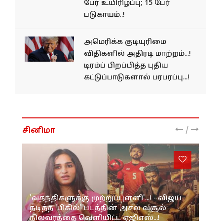
பேர் உயிரிழப்பு; 15 பேர்
படுகாயம்..!
அமெரிக்க குடியுரிமை
விதிகளில் அதிரடி மாற்றம்...!
டிரம்ப் பிறப்பித்த புதிய
கட்டுப்பாடுகளால் பரபரப்பு...!
/
சினிமா
'வதந்திகளுக்கு முற்றுப்புள்ளி'...! - விஜய்
நடித்த 'பிகில்' படத்தின் அசல் வசூல்
நிலவரத்தை வெளியிட்ட ஏஜிஎஸ்...!