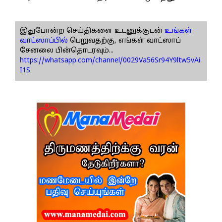
இதுபோன்ற செய்திகளை உடனுக்குடன்
உங்கள்
வாட்ஸாப்பில்
பெறுவதற்கு, எங்கள் வாட்ஸாப்
சேனலை பின்தொடரவும்...
https://whatsapp.com/channel/0029Va56Sr94Y9ltw5vAi
I1S