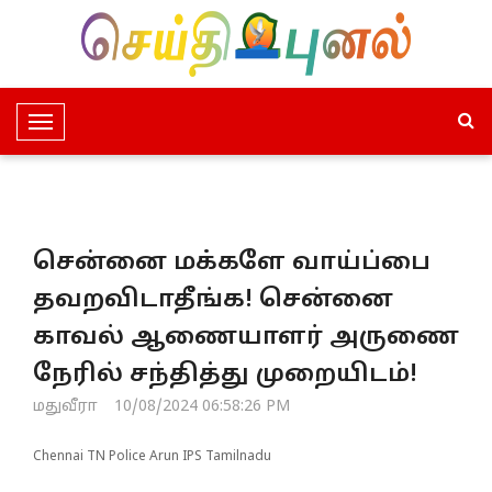
T
o
g
g
l
சென்னை மக்களே வாய்ப்பை
e
N
தவறவிடாதீங்க! சென்னை
a
காவல் ஆணையாளர் அருணை
v
i
நேரில் சந்தித்து முறையிடம்!
g
மதுவீரா
10/08/2024 06:58:26 PM
a
t
Chennai TN Police Arun IPS Tamilnadu
i