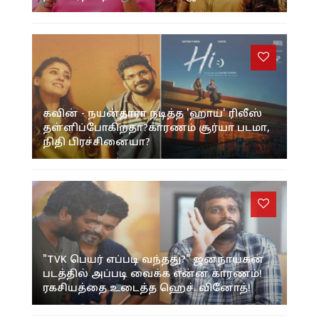
கவின் - நயன்தாரா நடித்த 'ஹாய்' ரிலீஸ்
தள்ளிப்போகிறதா?காரணம் சூர்யா படமா,
நிதி பிரச்சினையா?
"TVK பெயர் எப்படி வந்தது?" ஜனநாயகன்
படத்தில் அப்படி வைக்க என்ன காரணம்!
ரகசியத்தை உடைத்த ஹெச். வினோத்!