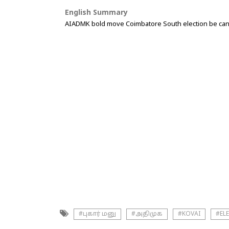
English Summary
AIADMK bold move Coimbatore South election be canc
#புகார் மனு
#அதிமுக
#KOVAI
#EL