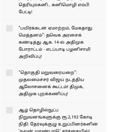
தெரியும்கனி... கனிமொழி எம்பி
பேட்டி!
"பயிர்க்கடன் ஏமாற்றம், மேகதாது
மெத்தனம்": தவெக அரசைக்
கண்டித்து ஆக. 14-ல் அதிமுக
போராட்டம் - எடப்பாடி பழனிசாமி
அறிவிப்பு!
"தொகுதி மறுவரையறை":
முதலமைச்சர் விஜய் நடத்திய
ஆலோசனைக் கூட்டம்! திமுக,
அதிமுக புறக்கணிப்பு!
ஆழ் தொழில்நுட்ப
நிறுவனங்களுக்கு ரூ.2,192 கோடி
நிதி: தேர்வுக்குழு உறுப்பினர்களின்
'நலன் முரண்பாடு' சர்ச்சையில்!