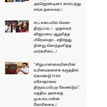
அர்ஜெண்டினா கால்பந்து
சங்க தலைவர்..!
சட்டசபையில் மெகா
திருப்பம்...! - முதல்வர்
விஜய்யை ஆதரித்த
பிரேமலதா... எதிர்த்து
நின்று கொந்தளித்த
மார்க்சிஸ்ட்...!
''சிறுபான்மையினரின்
உரிமைகளைக் கருத்தில்
கொண்டு FCRA
மசோதாவை
திரும்பப்பெற வேண்டும்'';
மத்திய அரசுக்கு
மு.க.ஸ்டாலின்
கோரிக்கை..!