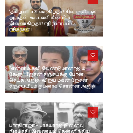
‘தமிழ் படம் 3’ வருகிறதா? சிவா – சி.எஸ்.
அமுதன் கூட்டணி மீண்டும்
இணைகிறதா?எதிர்பார்ப்பில்
ரசிகர்கள்!
“என்ன உதவி வேண்டுமானாலும்
கேளு” ஜேசன் சஞ்சய்க்கு போன்
செய்த அஜித்! விஜய் மகன் ஜேசன்
சஞ்சய்யிடம் ஓபனாக சொன்ன அஜித்!
பாரதிராஜா – பாக்யராஜ் நினைவு
நிகழ்ச்சி! இணையும் தென்னிந்திய