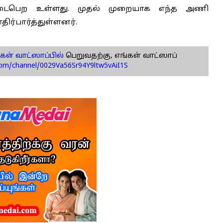
நடைபெற உள்ளது. முதல் முறையாக எந்த அணி
ிர்பார்த்துள்ளனர்.
கள் வாட்ஸாப்பில்
பெறுவதற்கு, எங்கள் வாட்ஸாப்
com/channel/0029Va56Sr94Y9ltw5vAiI1S