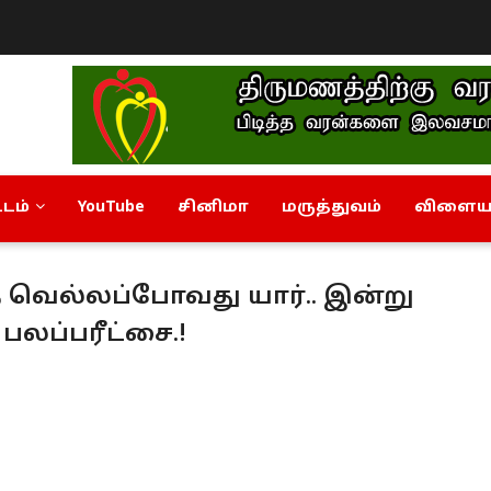
டம்
YouTube
சினிமா
மருத்துவம்
விளையா
தை வெல்லப்போவது யார்.. இன்று
பலப்பரீட்சை.!