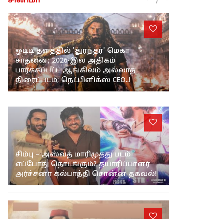
சினிமா
ஓடிடி தளத்தில் 'துரந்தர்' மெகா
சாதனை; 2026-இல் அதிகம்
பார்க்கப்பட்ட ஆங்கிலம் அல்லாத
திரைப்படம்; நெட்பிளிக்ஸ் CEO..!
சிம்பு – அஸ்வத் மாரிமுத்து படம்
எப்போது தொடங்கும்? தயாரிப்பாளர்
அர்ச்சனா கல்பாத்தி சொன்ன தகவல்!