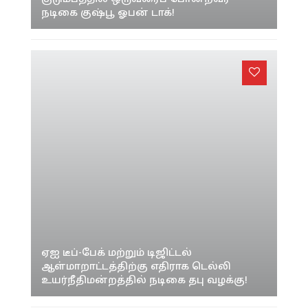
திரிஷா ரொம்ப நல்லவங்க.. எங்கள்
குடும்பத்தில் ஒருவரைப் போன்றவர்-
நடிகை குஷ்பூ ஓபன் டாக்!
ஏஐ டீப்-பேக் மற்றும் டிஜிட்டல்
ஆள்மாறாட்டத்திற்கு எதிராக டெல்லி