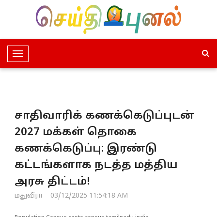
T
o
g
g
l
சாதிவாரிக் கணக்கெடுப்புடன்
e
N
2027 மக்கள் தொகை
a
கணக்கெடுப்பு: இரண்டு
v
i
கட்டங்களாக நடத்த மத்திய
g
அரசு திட்டம்!
a
t
மதுவீரா
03/12/2025 11:54:18 AM
i