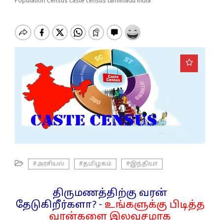
o
Population Census caste census tamilnadu india
n
#அரசியல்
#தமிழகம்
#இந்தியா
திருமணத்திற்கு வரன்
தேடுகிறீர்களா? -
உங்களுக்கு பிடித்த
வரன்களை இலவசமாக