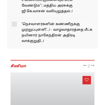
''இலங்கை கடற்படையால் கைது
செய்யப்பட்ட 11 தமிழக மீனவர்களையும்,
2 விசைப்படகுகளையும் மீட்க
வேண்டும்''; மத்திய அரசுக்கு
ஜி.கே.வாசன் வலியுறுத்தல்..!
'நெசவாளர்களின் கண்ணீருக்கு
முற்றுப்புள்ளி'...! - வாழ்வாதாரத்தை மீட்க
நயினார் நாகேந்திரன் அதிரடி
வாக்குறுதி...!
/
சினிமா