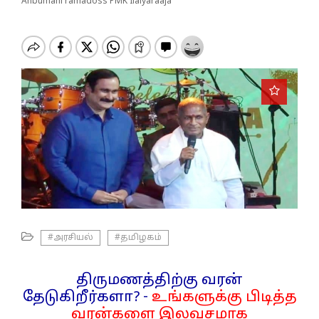
o
Anbumani ramadoss PMK Ilaiyaraaja
n
#அரசியல்
#தமிழகம்
திருமணத்திற்கு வரன்
தேடுகிறீர்களா? -
உங்களுக்கு பிடித்த
வரன்களை இலவசமாக