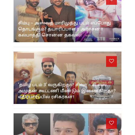
சிம்பு – அஸ்வத் மாரிமுத்து படம் எப்போது
தொடங்கும்? தயாரிப்பாளர் அர்ச்சனா
கல்பாத்தி சொன்ன தகவல்!
‘தமிழ் படம் 3’ வருகிறதா? சிவா – சி.எஸ்.
அமுதன் கூட்டணி மீண்டும் இணைகிறதா?
எதிர்பார்ப்பில் ரசிகர்கள்!