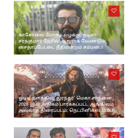
காசோலை மோசடி வழக்கு; நடிகர்
சரத்குமார் நேரில் ஆஜராக வேண்டும்;
சைதாப்பேட்டை நீதிமன்றம் சம்மன்..!
ஓடிடி தளத்தில் 'துரந்தர்' மெகா சாதனை;
2026-இல் அதிகம் பார்க்கப்பட்ட ஆங்கிலம்
அல்லாத திரைப்படம்; நெட்பிளிக்ஸ் CEO..!