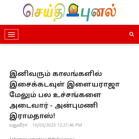
T
o
g
g
l
இனிவரும் காலங்களில்
e
N
இசைக்கடவுள் இளையராஜா
a
மேலும் பல உச்சங்களை
v
i
அடைவார் - அன்புமணி
g
இராமதாஸ்!
a
t
மதுவீரா
10/03/2025 12:21:46 PM
i