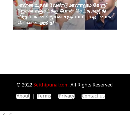
“என்ன உதவி வேண்டுமானாலும் கேளு”
ஜேசன் சஞ்சய்க்கு போன் செய்த அஜித்!
விஜய் மகன் ஜேசன் சஞ்சய்யிடம் ஓபனாக
சொன்ன அஜித்!
© 2022
Seithipunal.com
. All Rights Reserved.
About
Terms
Privacy
Contact us
-->
-->