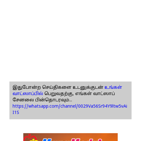
இதுபோன்ற செய்திகளை உடனுக்குடன்
உங்கள்
வாட்ஸாப்பில்
பெறுவதற்கு, எங்கள் வாட்ஸாப்
சேனலை பின்தொடரவும்...
https://whatsapp.com/channel/0029Va56Sr94Y9ltw5vAi
I1S