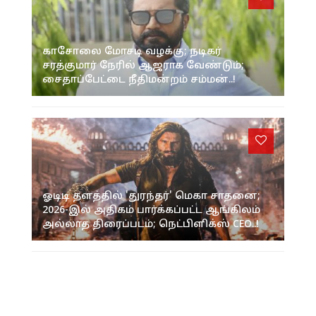
காசோலை மோசடி வழக்கு; நடிகர்
சரத்குமார் நேரில் ஆஜராக வேண்டும்;
சைதாப்பேட்டை நீதிமன்றம் சம்மன்..!
ஓடிடி தளத்தில் 'துரந்தர்' மெகா சாதனை;
2026-இல் அதிகம் பார்க்கப்பட்ட ஆங்கிலம்
அல்லாத திரைப்படம்; நெட்பிளிக்ஸ் CEO..!