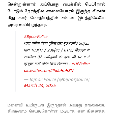
சென்றுள்ளார். அப்போது பைக்கில் பெட்ரோல்
போடும் நேரத்தில் சாலையோரம் இருந்த கிரண்
மீது கார் மோதியத்தில் சம்பவ இடத்திலேயே
அவர் உயிரிழந்தார்.
#BijnorPolice
थाना नगीना देहात पुलिस द्वारा मु0अ0सं0 50/25
धारा 103(1) / 238(क) / 61(2) बीएनएस से
सम्बन्धित 02 अभियुक्तों को हत्या की घटना में
प्रयुक्त गाडी सहित किया गिरफ्तार ।
#UPPolice
pic.twitter.com/iIhduHbHZN
— Bijnor Police (@bijnorpolice)
March 24, 2025
மனைவி உயிருடன் இருந்தால் அவரது தங்கையை
திருமணம் செய்துகொள்ள முடியாது என நினைத்து