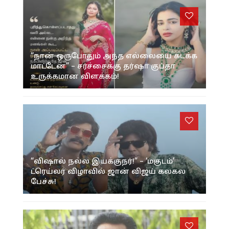
“நான் ஒருபோதும் அந்த எல்லையை கடக்க
மாட்டேன்” – சர்ச்சைக்கு தர்ஷா குப்தா
உருக்கமான விளக்கம்!
“விஷால் நல்ல இயக்குநர்!” – ‘மகுடம்’
ட்ரெய்லர் விழாவில் ஜான் விஜய் கலகல
பேச்சு!