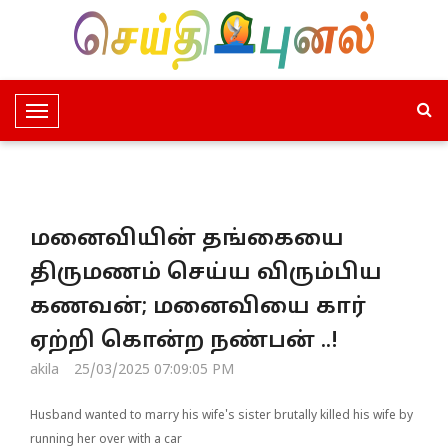
T
o
g
g
l
மனைவியின் தங்கையை
e
N
திருமணம் செய்ய விரும்பிய
a
கணவன்; மனைவியை கார்
v
i
ஏற்றி கொன்ற நண்பன் ..!
g
akila
25/03/2025 07:09:05 PM
a
t
Husband wanted to marry his wife's sister brutally killed his wife by
i
running her over with a car