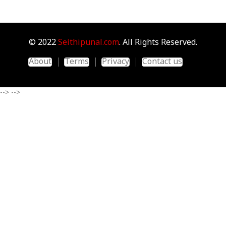
© 2022
Seithipunal.com
. All Rights Reserved.
About
Terms
Privacy
Contact us
-->
-->