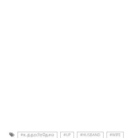
#உத்தரபிரதேசம்
#UP
#HUSBAND
#WIFE