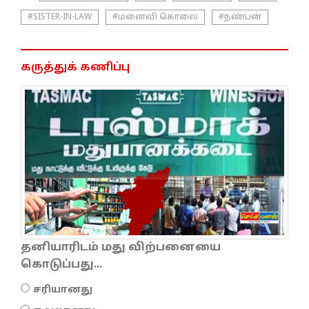
#SISTER-IN-LAW
#மனைவி கொலை
#நண்பன்
கருத்துக் கணிப்பு
தனியாரிடம் மது விற்பனையை
கொடுப்பது...
சரியானது