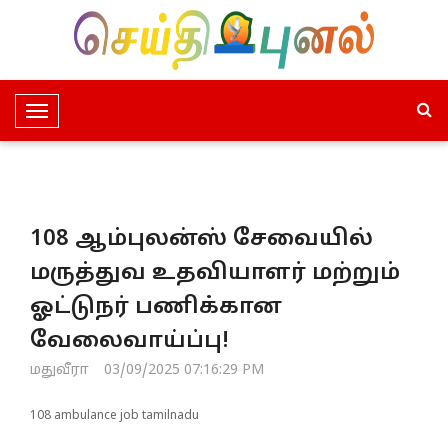
T
o
g
g
l
108 ஆம்புலன்ஸ் சேவையில்
e
N
மருத்துவ உதவியாளர் மற்றும்
a
ஓட்டுநர் பணிக்கான
v
i
வேலைவாய்ப்பு!
g
மதுவீரா
03/09/2025 07:16:29 PM
a
t
108 ambulance job tamilnadu
i