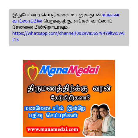
இதுபோன்ற செய்திகளை உடனுக்குடன்
உங்கள்
வாட்ஸாப்பில்
பெறுவதற்கு, எங்கள் வாட்ஸாப்
சேனலை பின்தொடரவும்...
https://whatsapp.com/channel/0029Va56Sr94Y9ltw5vAi
I1S