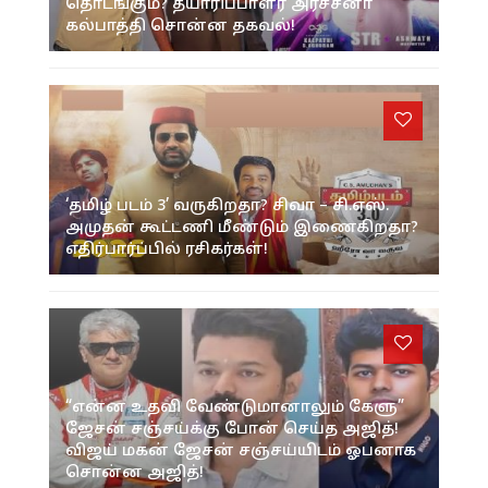
தொடங்கும்? தயாரிப்பாளர் அர்ச்சனா
கல்பாத்தி சொன்ன தகவல்!
‘தமிழ் படம் 3’ வருகிறதா? சிவா – சி.எஸ்.
அமுதன் கூட்டணி மீண்டும் இணைகிறதா?
எதிர்பார்ப்பில் ரசிகர்கள்!
“என்ன உதவி வேண்டுமானாலும் கேளு”
ஜேசன் சஞ்சய்க்கு போன் செய்த அஜித்!
விஜய் மகன் ஜேசன் சஞ்சய்யிடம் ஓபனாக
சொன்ன அஜித்!