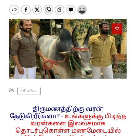
o
n
#சினிமா
திருமணத்திற்கு வரன்
தேடுகிறீர்களா? -
உங்களுக்கு பிடித்த
வரன்களை இலவசமாக
தொடர்புகொள்ள மணமேடையில்