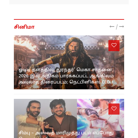
/
சினிமா
ஓடிடி தளத்தில் 'துரந்தர்' மெகா சாதனை;
2026-இல் அதிகம் பார்க்கப்பட்ட ஆங்கிலம்
அல்லாத திரைப்படம்; நெட்பிளிக்ஸ் CEO..!
சிம்பு – அஸ்வத் மாரிமுத்து படம் எப்போது