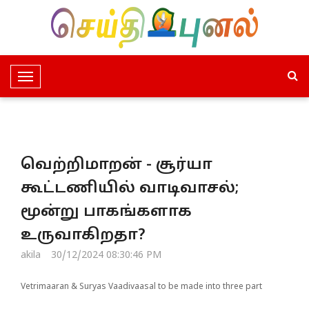
T
o
g
g
l
வெற்றிமாறன் - சூர்யா
e
N
கூட்டணியில் வாடிவாசல்;
a
மூன்று பாகங்களாக
v
i
உருவாகிறதா?
g
akila
30/12/2024 08:30:46 PM
a
t
Vetrimaaran & Suryas Vaadivaasal to be made into three part
i