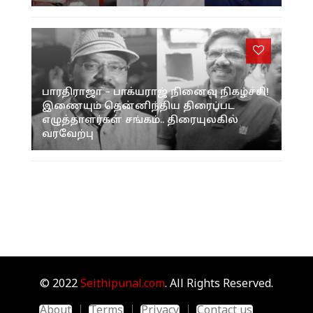
பாரதிராஜா – பாக்யராஜ் நினைவு நிகழ்ச்சி!
இணையும் தென்னிந்திய திரைப்பட
எழுத்தாளர்கள் சங்கம்.. திரையுலகில்
வரவேற்பு
© 2022
Seithipunal.com
. All Rights Reserved.
About
Terms
Privacy
Contact us