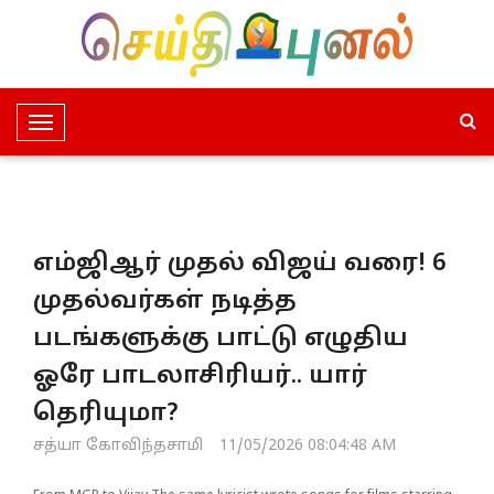
T
o
g
g
l
எம்ஜிஆர் முதல் விஜய் வரை! 6
e
N
முதல்வர்கள் நடித்த
a
படங்களுக்கு பாட்டு எழுதிய
v
i
ஓரே பாடலாசிரியர்.. யார்
g
தெரியுமா?
a
t
சத்யா கோவிந்தசாமி
11/05/2026 08:04:48 AM
i