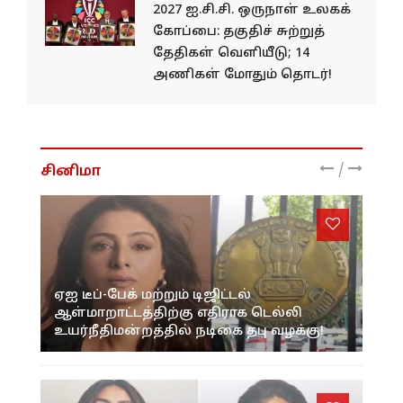
2027 ஐ.சி.சி. ஒருநாள் உலகக்
கோப்பை: தகுதிச் சுற்றுத்
தேதிகள் வெளியீடு; 14
அணிகள் மோதும் தொடர்!
/
சினிமா
ஏஐ டீப்-பேக் மற்றும் டிஜிட்டல்
ஆள்மாறாட்டத்திற்கு எதிராக டெல்லி
உயர்நீதிமன்றத்தில் நடிகை தபு வழக்கு!