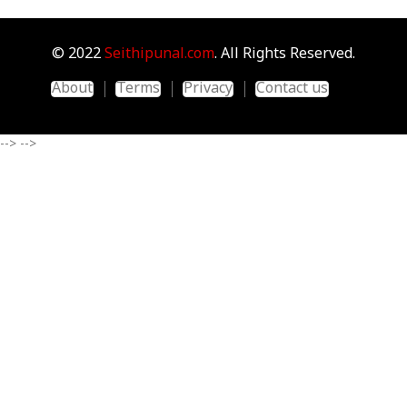
© 2022
Seithipunal.com
. All Rights Reserved.
About
Terms
Privacy
Contact us
-->
-->