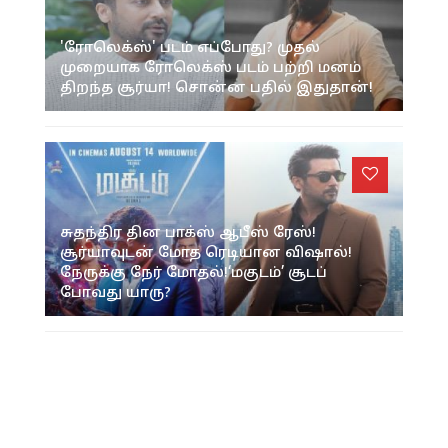
'ரோலெக்ஸ்' படம் எப்போது? முதல்
முறையாக ரோலெக்ஸ் படம் பற்றி மனம்
திறந்த சூர்யா! சொன்ன பதில் இதுதான்!
சுதந்திர தின பாக்ஸ் ஆபீஸ் ரேஸ்!
சூர்யாவுடன் மோத ரெடியான விஷால்!
நேருக்கு நேர் மோதல்!‘மகுடம்’ சூடப்
போவது யாரு?