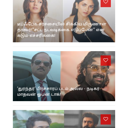
டீப்ஃபேக் சர்ச்சையில் சிக்கிய மிருணாள்
தாகூர்!"சட்ட நடவடிக்கை எடுப்பேன்" என
கடும் எச்சரிக்கை!
‘துரந்தர்’ பிரச்சாரப் படம் அல்ல - நடிகர்
மாதவன் ஓபன் டாக்!