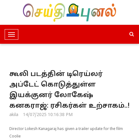
T
o
g
g
l
கூலி படத்தின் டிரெய்லர்
e
N
அப்டேட் கொடுத்துள்ள
a
இயக்குனர் லோகேஷ்
v
i
கனகராஜ்: ரசிகர்கள் உற்சாகம்..!
g
akila
14/07/2025 10:16:38 PM
a
t
Director Lokesh Kanagaraj has given a trailer update for the film
i
Coolie