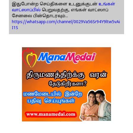
இதுபோன்ற செய்திகளை உடனுக்குடன்
உங்கள்
வாட்ஸாப்பில்
பெறுவதற்கு, எங்கள் வாட்ஸாப்
சேனலை பின்தொடரவும்...
https://whatsapp.com/channel/0029Va56Sr94Y9ltw5vAi
I1S