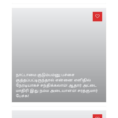
“கொஞ்சம் ரிலாக்ஸ் ஆகுங்கள் ப்ரோ!” –
யெஷஸ்வி ஜெய்ஸ்வால் காதல் வதந்திக்கு
விளக்கம் கொடுத்த மிருணாள் தாகூர்
நாட்டாமை குடும்பம்னு பச்சை
குத்தப்பட்டிருந்தால் என்னை எளிதில்
நேரடியாகச் சந்திக்கலாம்! ஆதார் அட்டை
மாதிரி இது நம்ம அடையாளம்! சரத்குமார்
பேச்சு!