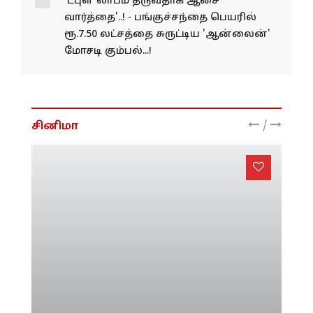
தீர்மானம் ஒருமனதாக நிறைவேற்றம்...!
'டபுள் லாபம் தருவதாக ஆசை
வார்த்தை'..! - பங்குச்சந்தை பெயரில்
ரூ.7.50 லட்சத்தை சுருட்டிய 'ஆன்லைன்'
மோசடி கும்பல்...!
/
சினிமா