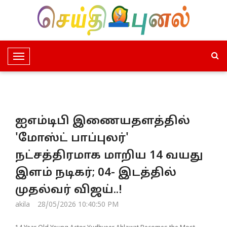
T
o
g
g
l
ஐஎம்டிபி இணையதளத்தில்
e
N
'மோஸ்ட் பாப்புலர்'
a
நட்சத்திரமாக மாறிய 14 வயது
v
i
இளம் நடிகர்; 04- இடத்தில்
g
முதல்வர் விஜய்..!
a
t
akila
28/05/2026 10:40:50 PM
i