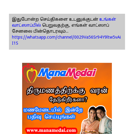
இதுபோன்ற செய்திகளை உடனுக்குடன்
உங்கள்
வாட்ஸாப்பில்
பெறுவதற்கு, எங்கள் வாட்ஸாப்
சேனலை பின்தொடரவும்...
https://whatsapp.com/channel/0029Va56Sr94Y9ltw5vAi
I1S