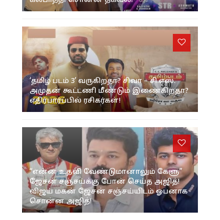
கல்பாத்தி சொன்ன தகவல்!
‘தமிழ் படம் 3’ வருகிறதா? சிவா – சி.எஸ்.
அமுதன் கூட்டணி மீண்டும் இணைகிறதா?
எதிர்பார்ப்பில் ரசிகர்கள்!
“என்ன உதவி வேண்டுமானாலும் கேளு”
ஜேசன் சஞ்சய்க்கு போன் செய்த அஜித்!
விஜய் மகன் ஜேசன் சஞ்சய்யிடம் ஓபனாக
சொன்ன அஜித்!