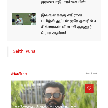
முரண்பாடு' சர்ச்சையில்!
இலங்கைக்கு எதிரான
பயிற்சி ஆட்டம்: ஒரே ஓவரில் 4
சிக்ஸர்கள் விளாசி குர்னூர்
பிரார் அதிரடி!
Seithi Punal
/
சினிமா
காசோலை மோசடி வழக்கு; நடிகர்