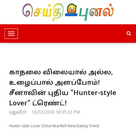
T
o
g
g
l
காதலை விலையால் அல்ல,
e
N
உழைப்பால் அளப்போம்!
a
சீனாவின் புதிய "Hunter-style
v
i
Lover" ட்ரெண்ட்!
g
மதுவீரா
18/02/2026 08:35:22 PM
a
t
Hunter style Lover China Heartfelt New Dating Trend
i