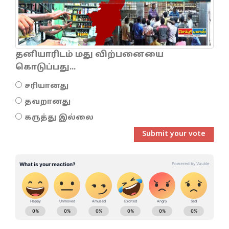
தனியாரிடம் மது விற்பனையை
கொடுப்பது...
சரியானது
தவறானது
கருத்து இல்லை
Submit your vote