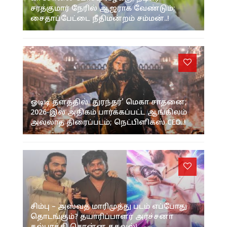
சரத்குமார் நேரில் ஆஜராக வேண்டும்;
சைதாப்பேட்டை நீதிமன்றம் சம்மன்..!
ஓடிடி தளத்தில் 'துரந்தர்' மெகா சாதனை;
2026-இல் அதிகம் பார்க்கப்பட்ட ஆங்கிலம்
அல்லாத திரைப்படம்; நெட்பிளிக்ஸ் CEO..!
சிம்பு – அஸ்வத் மாரிமுத்து படம் எப்போது
தொடங்கும்? தயாரிப்பாளர் அர்ச்சனா