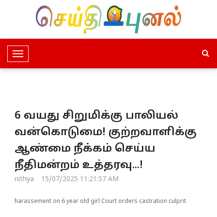
T
o
g
g
l
6 வயது சிறுமிக்கு பாலியல்
e
N
வன்கொடுமை! குற்றவாளிக்கு
a
ஆண்மை நீக்கம் செய்ய
v
i
நீதிமன்றம் உத்தரவு...!
g
nithya
15/07/2025 11:21:57 AM
a
t
harassement on 6 year old girl Court orders castration culprit
i