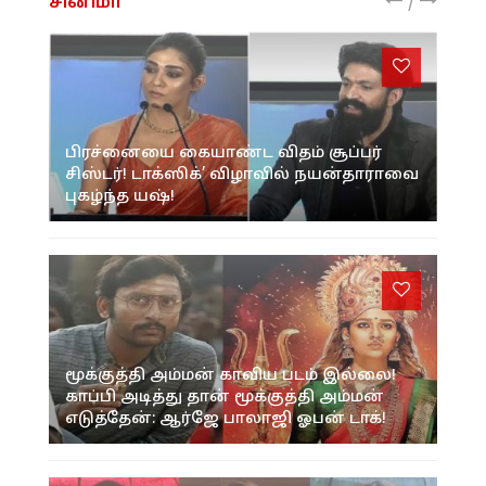
/
சினிமா
பிரச்னையை கையாண்ட விதம் சூப்பர்
சிஸ்டர்! டாக்ஸிக்’ விழாவில் நயன்தாராவை
புகழ்ந்த யஷ்!
மூக்குத்தி அம்மன் காவிய படம் இல்லை!
காப்பி அடித்து தான் மூக்குத்தி அம்மன்
எடுத்தேன்: ஆர்ஜே பாலாஜி ஓபன் டாக்!