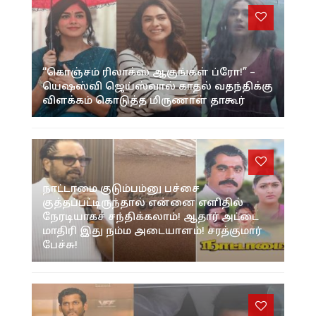
“கொஞ்சம் ரிலாக்ஸ் ஆகுங்கள் ப்ரோ!” –
யெஷஸ்வி ஜெய்ஸ்வால் காதல் வதந்திக்கு
விளக்கம் கொடுத்த மிருணாள் தாகூர்
நாட்டாமை குடும்பம்னு பச்சை
குத்தப்பட்டிருந்தால் என்னை எளிதில்
நேரடியாகச் சந்திக்கலாம்! ஆதார் அட்டை
மாதிரி இது நம்ம அடையாளம்! சரத்குமார்
பேச்சு!