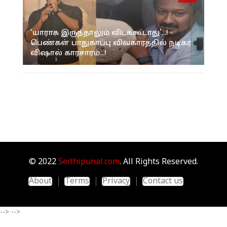
'யாராக இருந்தாலும் விடக்கூடாது'...! -
பெண்கள் பாதுகாப்பு விவகாரத்தில் நடிகர்
விஷால் காரசாரம்...!
© 2022
Seithipunal.com
. All Rights Reserved.
About
Terms
Privacy
Contact us
-->
-->