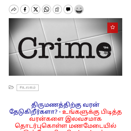
o
n
#உலகம்
திருமணத்திற்கு வரன்
தேடுகிறீர்களா? -
உங்களுக்கு பிடித்த
வரன்களை இலவசமாக
தொடர்புகொள்ள மணமேடையில்