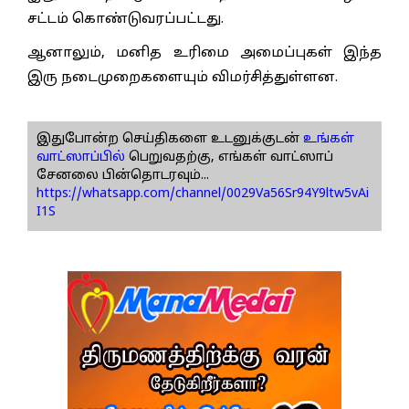
சட்டம் கொண்டுவரப்பட்டது.
ஆனாலும், மனித உரிமை அமைப்புகள் இந்த
இரு நடைமுறைகளையும் விமர்சித்துள்ளன.
இதுபோன்ற செய்திகளை உடனுக்குடன்
உங்கள்
வாட்ஸாப்பில்
பெறுவதற்கு, எங்கள் வாட்ஸாப்
சேனலை பின்தொடரவும்...
https://whatsapp.com/channel/0029Va56Sr94Y9ltw5vAi
I1S