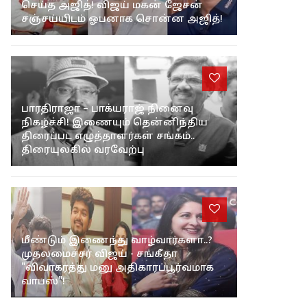
செய்த அஜித்! விஜய் மகன் ஜேசன்
சஞ்சய்யிடம் ஓபனாக சொன்ன அஜித்!
பாரதிராஜா – பாக்யராஜ் நினைவு
நிகழ்ச்சி! இணையும் தென்னிந்திய
திரைப்பட எழுத்தாளர்கள் சங்கம்..
திரையுலகில் வரவேற்பு
மீண்டும் இணைந்து வாழ்வார்களா..?
முதலமைச்சர் விஜய் - சங்கீதா
"விவாகரத்து மனு அதிகாரப்பூர்வமாக
வாபஸ்"!