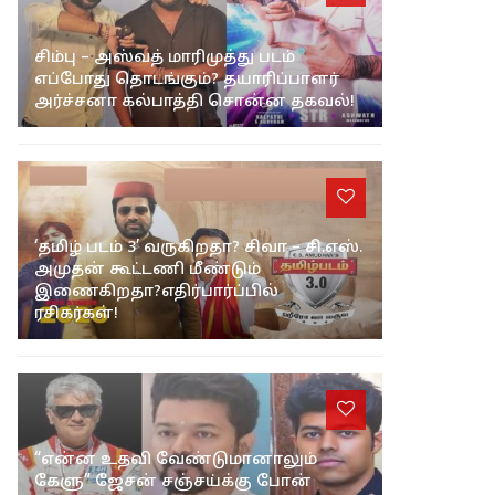
சிம்பு – அஸ்வத் மாரிமுத்து படம்
எப்போது தொடங்கும்? தயாரிப்பாளர்
அர்ச்சனா கல்பாத்தி சொன்ன தகவல்!
‘தமிழ் படம் 3’ வருகிறதா? சிவா – சி.எஸ்.
அமுதன் கூட்டணி மீண்டும்
இணைகிறதா?எதிர்பார்ப்பில்
ரசிகர்கள்!
“என்ன உதவி வேண்டுமானாலும்
கேளு” ஜேசன் சஞ்சய்க்கு போன்