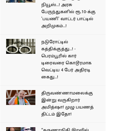
நியூஸ்...! அரசு
பேருந்துகளில் ரூ.10-க்கு
'பயணி' வாட்டர் பாட்டில்
அறிமுகம்...!
நடுரோட்டில்
கத்திக்குத்து...! -
பெரம்பூரில் கார்
டிரைவரை கொடூரமாக
வெட்டிய 4 பேர் அதிரடி
கைது...!
திருவண்ணாமலைக்கு
இன்று வருகிறார்
அமித்ஷா! முழு பயணத்
திட்டம் இதோ!
“கருணாநிதி இரவில்