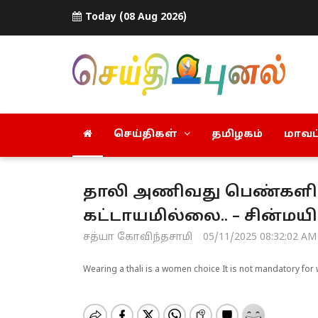
Today (08 Aug 2026)
செய்திகள்
தமிழகம்
மாவட்
தாலி அணிவது பெண்களின்
கட்டாயமில்லை.. – சின்மயி
சத்யா கோவிந்தசாமி
05/11/2025 08:32:02 AM
Wearing a thali is a women choice It is not mandatory fo