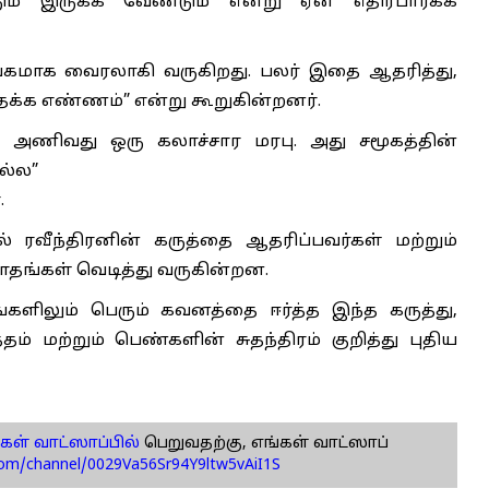
் இருக்க வேண்டும் என்று ஏன் எதிர்பார்க்க
கமாக வைரலாகி வருகிறது. பலர் இதை ஆதரித்து,
த்தக்க எண்ணம்” என்று கூறுகின்றனர்.
ரம் அணிவது ஒரு கலாச்சார மரபு. அது சமூகத்தின்
ல்ல”
.
ரவீந்திரனின் கருத்தை ஆதரிப்பவர்கள் மற்றும்
ாதங்கள் வெடித்து வருகின்றன.
ளிலும் பெரும் கவனத்தை ஈர்த்த இந்த கருத்து,
் மற்றும் பெண்களின் சுதந்திரம் குறித்து புதிய
கள் வாட்ஸாப்பில்
பெறுவதற்கு, எங்கள் வாட்ஸாப்
com/channel/0029Va56Sr94Y9ltw5vAiI1S