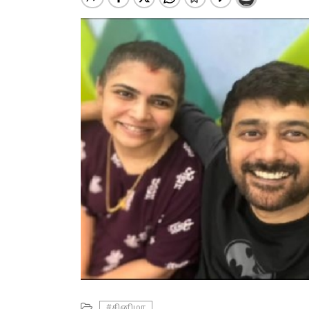
#சினிமா