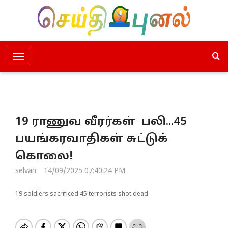
T
o
g
g
l
19 ராணுவ வீரர்கள் பலி...45
e
N
பயங்கரவாதிகள் சுட்டுக்
a
கொலை!
v
i
selvan
14/09/2025 07:40:24 PM
g
a
19 soldiers sacrificed 45 terrorists shot dead
t
i