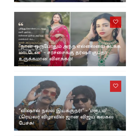
“நான் ஒருபோதும் அந்த எல்லையை கடக்க
மாட்டேன்” – சர்ச்சைக்கு தர்ஷா குப்தா
உருக்கமான விளக்கம்!
“விஷால் நல்ல இயக்குநர்!” – ‘மகுடம்’
ட்ரெய்லர் விழாவில் ஜான் விஜய் கலகல
பேச்சு!