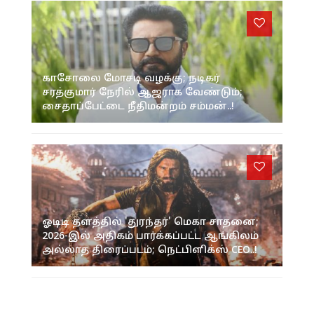
காசோலை மோசடி வழக்கு; நடிகர்
சரத்குமார் நேரில் ஆஜராக வேண்டும்;
சைதாப்பேட்டை நீதிமன்றம் சம்மன்..!
ஓடிடி தளத்தில் 'துரந்தர்' மெகா சாதனை;
2026-இல் அதிகம் பார்க்கப்பட்ட ஆங்கிலம்
அல்லாத திரைப்படம்; நெட்பிளிக்ஸ் CEO..!