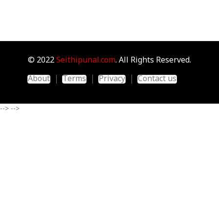
© 2022
Seithipunal.com
. All Rights Reserved.
About
Terms
Privacy
Contact us
-->
-->