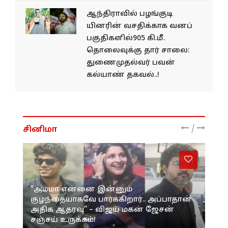
ஆந்திராவில் பழங்​குடி​
யினரின் வசதிக்​காக வனப்​
பகு​தி​களில்905 கி.மீ.
தொலைவுக்கு தார் சாலை:
துணைமுதல்வர் பவன்
கல்யாண் தகவல்..!
/
சினிமா
“அம்மா என்னை இன்னும்
குழந்தையாகவே பார்க்கிறார்.. அப்பாதான்
அதிக ஆதரவு” – விஜய் மகன் ஜேசன்
சஞ்சய் உருக்கம்!