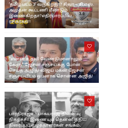
‘தமிழ் படம் 3’ வருகிறதா? சிவா – சி.எஸ்.
அமுதன் கூட்டணி மீண்டும்
இணைகிறதா?எதிர்பார்ப்பில்
ரசிகர்கள்!
“என்ன உதவி வேண்டுமானாலும்
கேளு” ஜேசன் சஞ்சய்க்கு போன்
செய்த அஜித்! விஜய் மகன் ஜேசன்
சஞ்சய்யிடம் ஓபனாக சொன்ன அஜித்!
பாரதிராஜா – பாக்யராஜ் நினைவு
நிகழ்ச்சி! இணையும் தென்னிந்திய
திரைப்பட எழுத்தாளர்கள் சங்கம்..