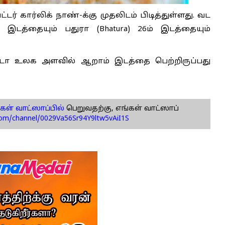
்டர் கார்லிக் நாண்-க்கு முதலிடம் பிடித்துள்ளது. வட
த்தையும் பதுரா (Bhatura) 26ம் இடத்தையும்
ா உலக அளவில் ஆறாம் இடத்தை பெற்றிருப்பது
கள் வாட்ஸாப்பில்
பெறுவதற்கு, எங்கள் வாட்ஸாப்
com/channel/0029Va56Sr94Y9ltw5vAiI1S