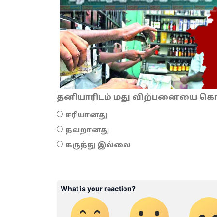
தனியாரிடம் மது விற்பனையை கொடு
சரியானது
தவறானது
கருத்து இல்லை