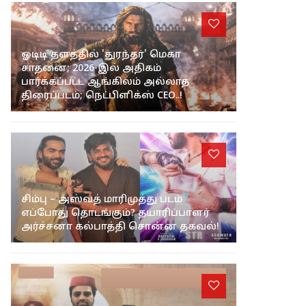
ஓடிடி தளத்தில் 'துரந்தர்' மெகா
சாதனை; 2026-இல் அதிகம்
பார்க்கப்பட்ட ஆங்கிலம் அல்லாத
திரைப்படம்; நெட்பிளிக்ஸ் CEO..!
சிம்பு – அஸ்வத் மாரிமுத்து படம்
எப்போது தொடங்கும்? தயாரிப்பாளர்
அர்ச்சனா கல்பாத்தி சொன்ன தகவல்!