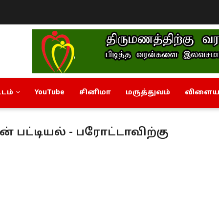
டம்
YouTube
சினிமா
மருத்துவம்
விளையா
் பட்டியல் - பரோட்டாவிற்கு