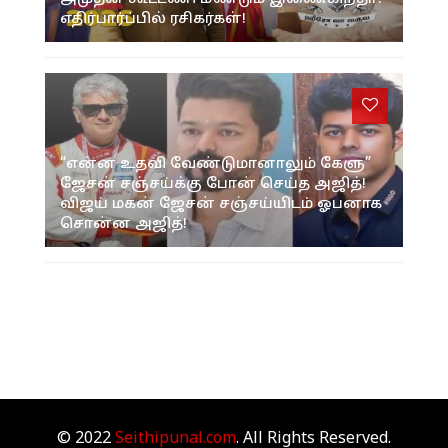
எதிர்பார்ப்பில் ரசிகர்கள்!
“என்ன உதவி வேண்டுமானாலும் கேளு”
ஜேசன் சஞ்சய்க்கு போன் செய்த அஜித்!
விஜய் மகன் ஜேசன் சஞ்சய்யிடம் ஓபனாக
சொன்ன அஜித்!
© 2022
Seithipunal.com
. All Rights Reserved.