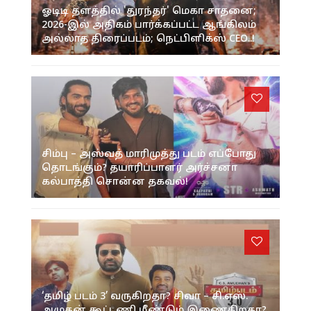
ஓடிடி தளத்தில் 'துரந்தர்' மெகா சாதனை;
2026-இல் அதிகம் பார்க்கப்பட்ட ஆங்கிலம்
அல்லாத திரைப்படம்; நெட்பிளிக்ஸ் CEO..!
சிம்பு – அஸ்வத் மாரிமுத்து படம் எப்போது
தொடங்கும்? தயாரிப்பாளர் அர்ச்சனா
கல்பாத்தி சொன்ன தகவல்!
‘தமிழ் படம் 3’ வருகிறதா? சிவா – சி.எஸ்.
அமுதன் கூட்டணி மீண்டும் இணைகிறதா?