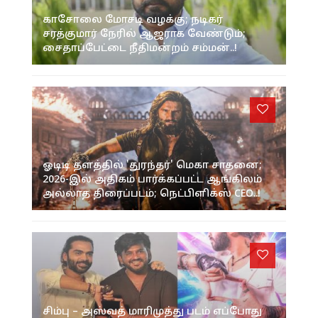
காசோலை மோசடி வழக்கு; நடிகர்
சரத்குமார் நேரில் ஆஜராக வேண்டும்;
சைதாப்பேட்டை நீதிமன்றம் சம்மன்..!
ஓடிடி தளத்தில் 'துரந்தர்' மெகா சாதனை;
2026-இல் அதிகம் பார்க்கப்பட்ட ஆங்கிலம்
அல்லாத திரைப்படம்; நெட்பிளிக்ஸ் CEO..!
சிம்பு – அஸ்வத் மாரிமுத்து படம் எப்போது