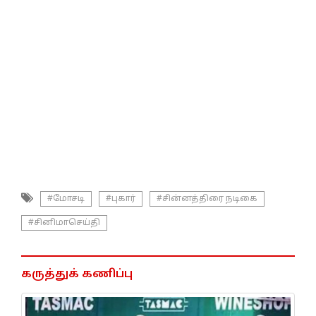
#மோசடி
#புகார்
#சின்னத்திரை நடிகை
#சினிமாசெய்தி
கருத்துக் கணிப்பு