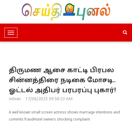
T
o
g
g
l
திருமண ஆசை காட்டி பிரபல
e
N
சின்னத்திரை நடிகை மோசடி..
a
ஓட்டல் அதிபர் பரபரப்பு புகார்!
v
i
selvan
17/06/2025 09:58:23 AM
g
a
A well known small screen actress shows marriage intentions and
t
commits fraudHotel owners shocking complaint
i