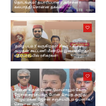
தொடங்கும்? தயாரிப்பாளர் அர்ச்சனா
கல்பாத்தி சொன்ன தகவல்!
‘தமிழ் படம் 3’ வருகிறதா? சிவா – சி.எஸ்.
அமுதன் கூட்டணி மீண்டும் இணைகிறதா?
எதிர்பார்ப்பில் ரசிகர்கள்!
“என்ன உதவி வேண்டுமானாலும் கேளு”
ஜேசன் சஞ்சய்க்கு போன் செய்த அஜித்!
விஜய் மகன் ஜேசன் சஞ்சய்யிடம் ஓபனாக
சொன்ன அஜித்!