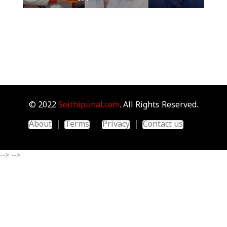
© 2022
Seithipunal.com
. All Rights Reserved.
About
Terms
Privacy
Contact us
-->
-->