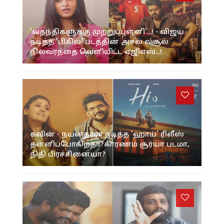
'வதந்திகளுக்கு முற்றுப்புள்ளி'...! - விஜய்
நடித்த 'பிகில்' படத்தின் அசல் வசூல்
நிலவரத்தை வெளியிட்ட ஏஜிஎஸ்...!
கவின் - நயன்தாரா நடித்த 'ஹாய்' ரிலீஸ்
தள்ளிப்போகிறதா?காரணம் சூர்யா படமா,
நிதி பிரச்சினையா?