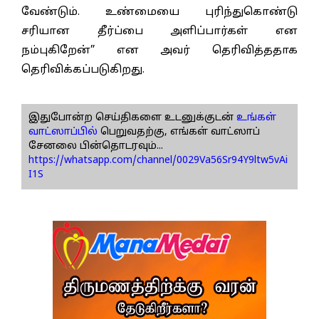
வேண்டும். உண்மையை புரிந்துகொண்டு
சரியான தீர்ப்பை அளிப்பார்கள் என
நம்புகிறேன்” என அவர் தெரிவித்ததாக
தெரிவிக்கப்படுகிறது.
இதுபோன்ற செய்திகளை உடனுக்குடன்
உங்கள்
வாட்ஸாப்பில்
பெறுவதற்கு, எங்கள் வாட்ஸாப்
சேனலை பின்தொடரவும்...
https://whatsapp.com/channel/0029Va56Sr94Y9ltw5vAi
I1S