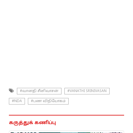
#வானதி சீனிவாசன்
#VANATHI SRINIVASAN
#NDA
#பண விநியோகம்
கருத்துக் கணிப்பு