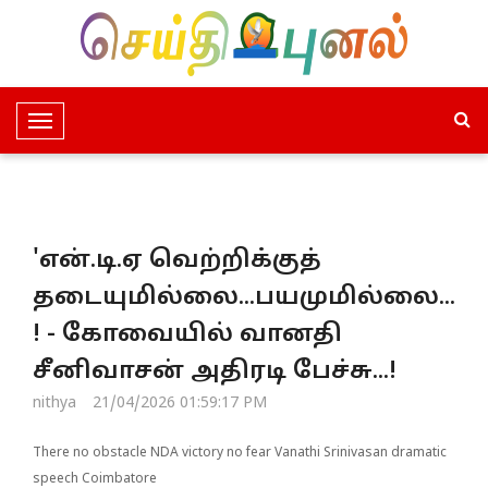
T
o
g
g
l
'என்.டி.ஏ வெற்றிக்குத்
e
N
தடையுமில்லை...பயமுமில்லை...
a
! - கோவையில் வானதி
v
i
சீனிவாசன் அதிரடி பேச்சு...!
g
nithya
21/04/2026 01:59:17 PM
a
t
There no obstacle NDA victory no fear Vanathi Srinivasan dramatic
i
speech Coimbatore