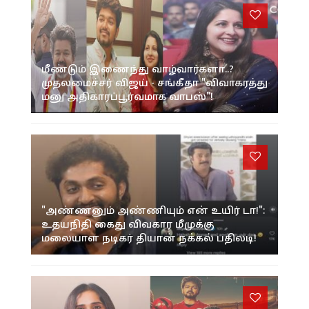
மீண்டும் இணைந்து வாழ்வார்களா..?
முதலமைச்சர் விஜய் - சங்கீதா "விவாகரத்து
மனு அதிகாரப்பூர்வமாக வாபஸ்"!
"அண்ணனும் அண்ணியும் என் உயிர் டா!":
உதயநிதி கைது விவகார மீமுக்கு
மலையாள நடிகர் தியான் நக்கல் பதிலடி!