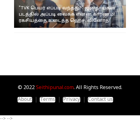
"TVK பெயர் எப்படி வந்தது?" ஜனநாயகன்
படத்தில் அப்படி வைக்க என்ன காரணம்!
ரகசியத்தை உடைத்த ஹெச். வினோத்!
© 2022
Seithipunal.com
. All Rights Reserved.
About
Terms
Privacy
Contact us
-->
-->