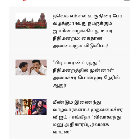
தவெக எம்.எல்.ஏ. குதிரை பேர
வழக்கு: 14வது நபருக்கும்
ஜாமின் வழங்கியது உயர்
நீதிமன்றம்; கைதான
அனைவரும் விடுவிப்பு!
"பிடி வாரண்ட் ரத்து!":
நீதிமன்றத்தில் முன்னாள்
அமைச்சர் பொன்முடி நேரில்
ஆஜர்!
மீண்டும் இணைந்து
வாழ்வார்களா..? முதலமைச்சர்
விஜய் - சங்கீதா "விவாகரத்து
மனு அதிகாரப்பூர்வமாக
வாபஸ்"!