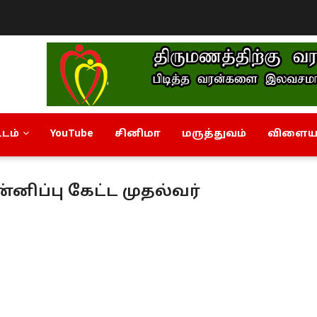
டம்
YouTube
சினிமா
மருத்துவம்
விளையா
்னிப்பு கேட்ட முதல்வர்