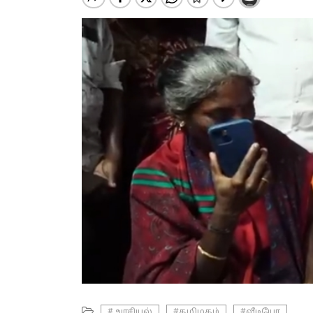
#அரசியல்
#தமிழகம்
#வீடியோ