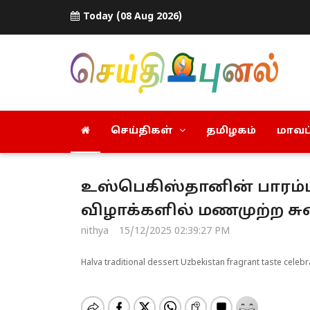
Today (08 Aug 2026)
செய்திகள்
தமிழகம்
மாவட்
உஸ்பெகிஸ்தானின் பாரம்ப
விழாக்களில் மணமுற்ற ச
nithya
15/12/2025 02:39:27 PM
Halva traditional dessert Uzbekistan fragrant taste celebr