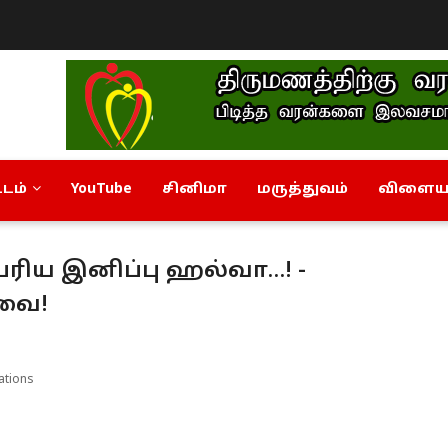
டம்
YouTube
சினிமா
மருத்துவம்
விளையா
ரிய இனிப்பு ஹல்வா…! -
ுவை!
ations