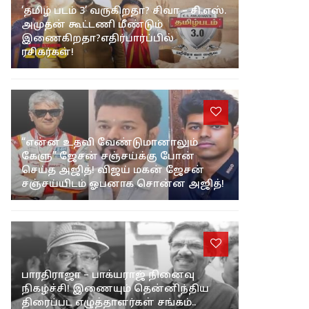
‘தமிழ் படம் 3’ வருகிறதா? சிவா – சி.எஸ்.
அமுதன் கூட்டணி மீண்டும்
இணைகிறதா?எதிர்பார்ப்பில்
ரசிகர்கள்!
“என்ன உதவி வேண்டுமானாலும்
கேளு” ஜேசன் சஞ்சய்க்கு போன்
செய்த அஜித்! விஜய் மகன் ஜேசன்
சஞ்சய்யிடம் ஓபனாக சொன்ன அஜித்!
பாரதிராஜா – பாக்யராஜ் நினைவு