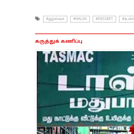
#ஹல்வா
#HALVA
#DESSERT
#உஸ்
கருத்துக் கணிப்பு