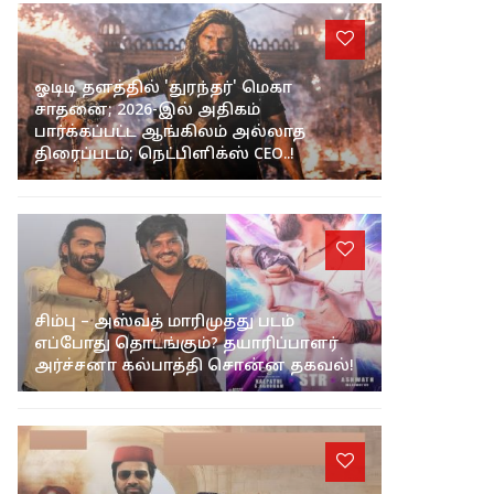
/
சினிமா
ஓடிடி தளத்தில் 'துரந்தர்' மெகா
சாதனை; 2026-இல் அதிகம்
பார்க்கப்பட்ட ஆங்கிலம் அல்லாத
திரைப்படம்; நெட்பிளிக்ஸ் CEO..!
சிம்பு – அஸ்வத் மாரிமுத்து படம்
எப்போது தொடங்கும்? தயாரிப்பாளர்
அர்ச்சனா கல்பாத்தி சொன்ன தகவல்!