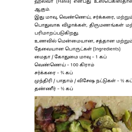
ஹல்வா (Halva) என்பது உஸ்பெகிஸ்தான
ஆகும்.
இது மாவு, வெண்ணெய், சர்க்கரை, மற்றும் ந
பொதுவாக விழாக்கள், திருமணங்கள் மற்
பரிமாறப்படுகிறது.
உணவில் மென்மையான, சத்தான மற்றும் ச
தேவையான பொருட்கள் (Ingredients)
மைதா / கோதுமை மாவு – 1 கப்
வெண்ணெய் – 100 கிராம்
சர்க்கரை – ¾ கப்
முந்திரி / பாதாம் / விசேஷ நட்டுகள் – ½ கப
தண்ணீர் – ½ கப்