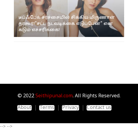
டீப்ஃபேக் சர்ச்சையில் சிக்கிய மிருணாள்
தாகூர்!"சட்ட நடவடிக்கை எடுப்பேன்" என
கடும் எச்சரிக்கை!
© 2022
Seithipunal.com
. All Rights Reserved.
About
Terms
Privacy
Contact us
-->
-->