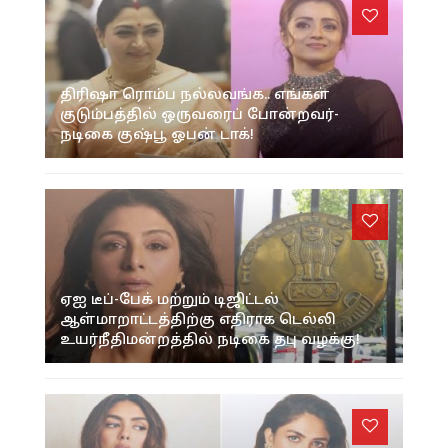
திரிஷா ரொம்ப நல்லவங்க.. எங்கள்
குடும்பத்தில் ஒருவரைப் போன்றவர்-
நடிகை குஷ்பூ ஓபன் டாக்!
ஏஐ டீப்-பேக் மற்றும் டிஜிட்டல்
ஆள்மாறாட்டத்திற்கு எதிராக டெல்லி
உயர்நீதிமன்றத்தில் நடிகை தபு வழக்கு!