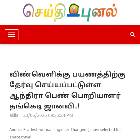
T
o
g
g
l
விண்வெளிக்கு பயணத்திற்கு
e
N
தேர்வு செய்யப்பட்டுள்ள
a
ஆந்திரா பெண் பொறியாளர்
v
i
தங்கெடி ஜானவி..!
g
akila
23/06/2025 09:35:24 PM
a
t
Andhra Pradesh woman engineer Thangedi Janavi selected for
i
space travel