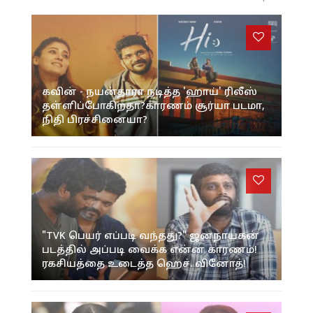
கவின் - நயன்தாரா நடித்த 'ஹாய்' ரிலீஸ்
தள்ளிப்போகிறதா?காரணம் சூர்யா படமா,
நிதி பிரச்சினையா?
"TVK பெயர் எப்படி வந்தது?" ஜனநாயகன்
படத்தில் அப்படி வைக்க என்ன காரணம்!
ரகசியத்தை உடைத்த ஹெச். வினோத்!