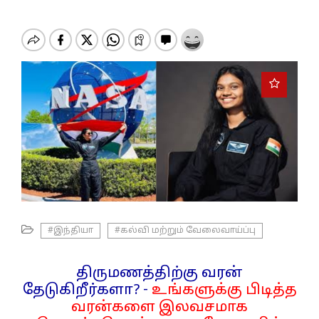
o
n
#இந்தியா
#கல்வி மற்றும் வேலைவாய்ப்பு
திருமணத்திற்கு வரன்
தேடுகிறீர்களா? -
உங்களுக்கு பிடித்த
வரன்களை இலவசமாக