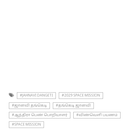
#JAHNAVI DANGETI
#2029 SPACE MISSION
#ஜானவி தங்கெடி
#தங்கெடி ஜானவி
#ஆந்திரா பெண் பொறியாளர்
#விண்வெளி பயணம்
#SPACE MISSION