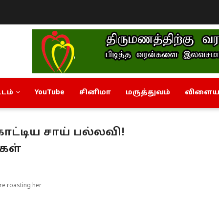
டம்
YouTube
சினிமா
மருத்துவம்
விளையா
காட்டிய சாய் பல்லவி!
்கள்
re roasting her