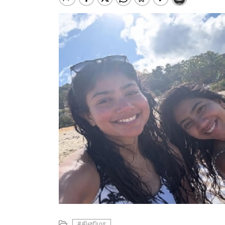
#சினிமா