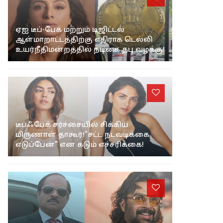
ஏஐ டீப்-பேக் மற்றும் டிஜிட்டல்
ஆள்மாறாட்டத்திற்கு எதிராக டெல்லி
உயர்நீதிமன்றத்தில் நடிகை தபு வழக்கு!
டீப்ஃபேக் சர்ச்சையில் சிக்கிய
மிருணாள் தாகூர்!"சட்ட நடவடிக்கை
எடுப்பேன்" என கடும் எச்சரிக்கை!