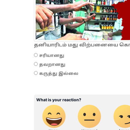
தனியாரிடம் மது விற்பனையை கொடு
சரியானது
தவறானது
கருத்து இல்லை