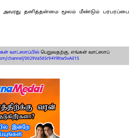
 அவரது தனித்தன்மை மூலம் மீண்டும் பரபரப்பை
கள் வாட்ஸாப்பில்
பெறுவதற்கு, எங்கள் வாட்ஸாப்
com/channel/0029Va56Sr94Y9ltw5vAiI1S