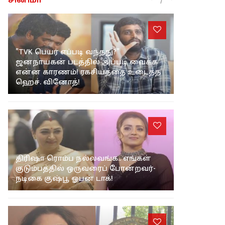
சினிமா
"TVK பெயர் எப்படி வந்தது?"
ஜனநாயகன் படத்தில் அப்படி வைக்க
என்ன காரணம்! ரகசியத்தை உடைத்த
ஹெச். வினோத்!
திரிஷா ரொம்ப நல்லவங்க.. எங்கள்
குடும்பத்தில் ஒருவரைப் போன்றவர்-
நடிகை குஷ்பூ ஓபன் டாக்!