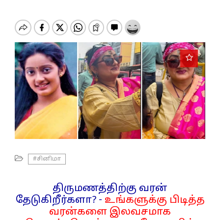
o
n
#சினிமா
திருமணத்திற்கு வரன்
தேடுகிறீர்களா? -
உங்களுக்கு பிடித்த
வரன்களை இலவசமாக