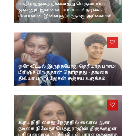
சாதி,மதத்தை நினைத்து பெருமைப்பட
ஒன்னும் இல்லை பசங்களா! நடிகை
மீனாவின் இளைஞர்களுக்கு அட்வைஸ்!
ஒரே வீட்டில் இருந்தபோது தெரியாத பாசம்;
பிரிஞ்ச பிறகுதான் தெரிந்தது - தங்கை
திவ்யா பற்றி ஜேசன் சஞ்சய் உருக்கம்!
உதயநிதி கைது நேரத்தில் வைரல் ஆன
நடிகை நிவேதா பெத்துராஜின் திருக்குறள்
பதிவு வைரல்; 1 மில்லியன் பார்வைகளைத்