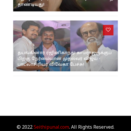
தாண்டியது!
தயங்கினார் ரஜினிகாந்த்! காமராஜருக்குப்
பிறகு நேர்மையான முதல்வர் விஜய் -
பாடலாசிரியர் விவேகா பேச்சு!
© 2022
Seithipunal.com
. All Rights Reserved.