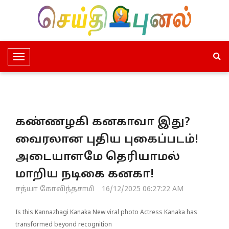
T
o
g
g
l
கண்ணழகி கனகாவா இது?
e
N
வைரலான புதிய புகைப்படம்!
a
அடையாளமே தெரியாமல்
v
i
மாறிய நடிகை கனகா!
g
சத்யா கோவிந்தசாமி
16/12/2025 06:27:22 AM
a
t
Is this Kannazhagi Kanaka New viral photo Actress Kanaka has
i
transformed beyond recognition