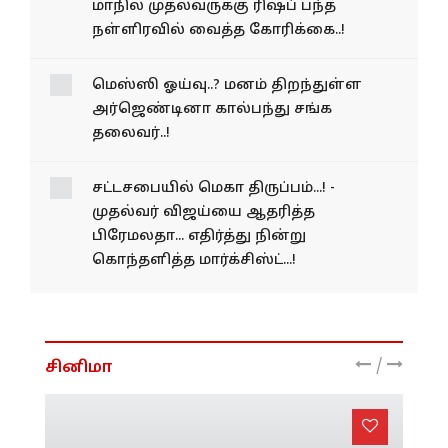
உத்தராகண்டுக்கு குடிப்பெயர திட்டம்;
மாநில முதல்வருக்கு ரிஷப் பந்த்
நள்ளிரவில் வைத்த கோரிக்கை..!
மெஸ்ஸி ஓய்வு..? மனம் திறந்துள்ள
அர்ஜெண்டினா கால்பந்து சங்க
தலைவர்..!
சட்டசபையில் மெகா திருப்பம்...! -
முதல்வர் விஜய்யை ஆதரித்த
பிரேமலதா... எதிர்த்து நின்று
கொந்தளித்த மார்க்சிஸ்ட்...!
/
சினிமா