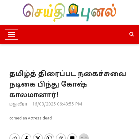
T
o
g
g
l
தமிழ்த் திரைப்பட நகைச்சுவை
e
N
நடிகை பிந்து கோஷ்
a
காலமானார்!
v
i
மதுவீரா
16/03/2025 06:43:55 PM
g
a
comedian Actress dead
t
i